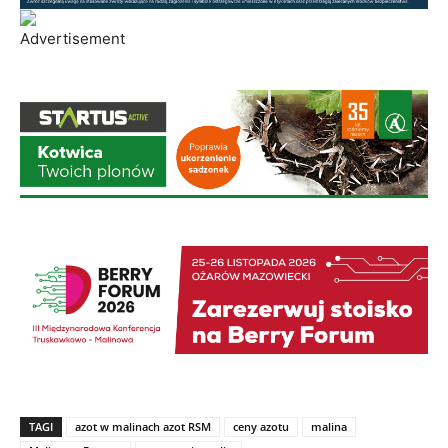
TAGI
azot w malinach azot RSM
ceny azotu
malina