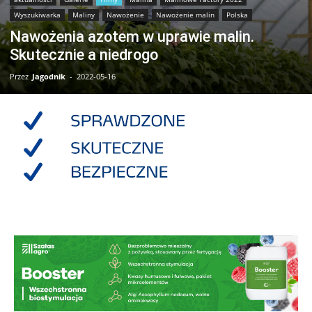
Wyszukiwarka
Maliny
Nawożenie
Nawożenie malin
Polska
Nawożenia azotem w uprawie malin.
Skutecznie a niedrogo
Przez
Jagodnik
-
2022-05-16