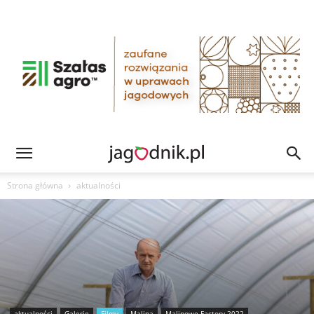
Strona główna
aktualności
aktualności
Galerie
Filmy
Malina
Malinowe Factory 2022