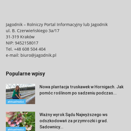
Jagodnik – Rolniczy Portal Informacyjny lub Jagodnik
ul. B. Czerwieńskiego 3a/17
31-319 Kraków
NIP: 9452158017
Tel.
+48 608 504 404
e-mail:
biuro@jagodnik.pl
Popularne wpisy
Nowa plantacja truskawek w Hornigach. Jak
pomóc roślinom po sadzeniu podczas...
aktualności
Ważny wyrok Sądu Najwyższego ws
odszkodowań za przymrozki i grad.
Sadownicy...
aktualności