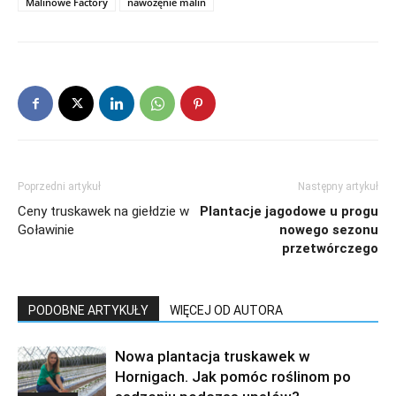
Malinowe Factory
nawozęnie malin
Poprzedni artykuł
Następny artykuł
Ceny truskawek na giełdzie w
Plantacje jagodowe u progu
Goławinie
nowego sezonu
przetwórczego
PODOBNE ARTYKUŁY
WIĘCEJ OD AUTORA
Nowa plantacja truskawek w
Hornigach. Jak pomóc roślinom po