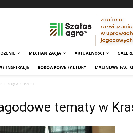
OŻENIE
MECHANIZACJA
AKTUALNOŚCI
GALERI
E INSPIRACJE
BORÓWKOWE FACTORY
MALINOWE FACT
e tematy w Kraśniku
jagodowe tematy w Kra