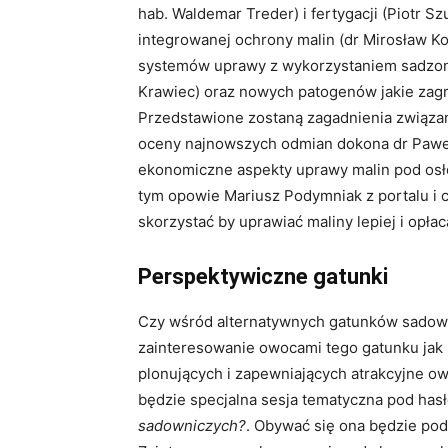
hab. Waldemar Treder) i fertygacji (Piotr 
integrowanej ochrony malin (dr Mirosław K
systemów uprawy z wykorzystaniem sadzon
Krawiec) oraz nowych patogenów jakie zagra
Przedstawione zostaną zagadnienia związan
oceny najnowszych odmian dokona dr Pawe
ekonomiczne aspekty uprawy malin pod osło
tym opowie Mariusz Podymniak z portalu i c
skorzystać by uprawiać maliny lepiej i opłaca
Perspektywiczne gatunki
Czy wśród alternatywnych gatunków sadowni
zainteresowanie owocami tego gatunku jak
plonujących i zapewniających atrakcyjne o
będzie specjalna sesja tematyczna pod ha
sadowniczych?
. Obywać się ona będzie pod