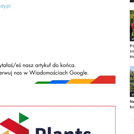
dy.pl
a
Po
tr
Ho
a
Na
b