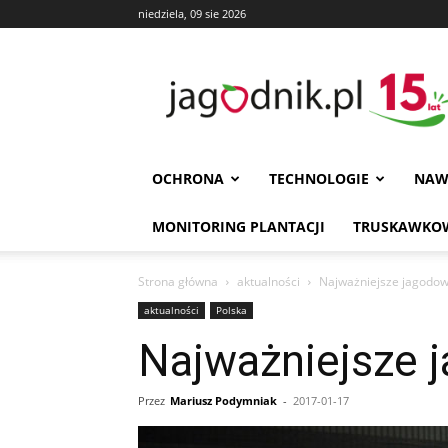
niedziela, 09 sie 2026
Jagodnik
OCHRONA
TECHNOLOGIE
NAW
MONITORING PLANTACJI
TRUSKAWKOW
Strona główna
aktualności
Najważniejsze jagodow
aktualności
Polska
Najważniejsze 
Przez
Mariusz Podymniak
-
2017-01-17