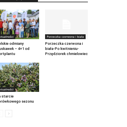
ktualności
Porzeczka czerwona i biała
lskie odmiany
Porzeczka czerwona i
uskawek – 4+1 od
biała-Po kwitnieniu-
rtplantu
Przędziorek chmielowiec
ktualności
 starcie
orówkowego sezonu