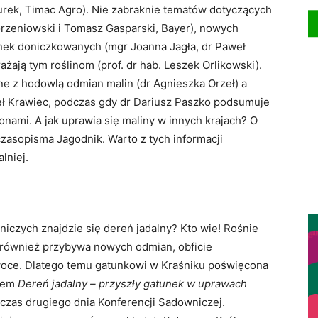
Szurek, Timac Agro). Nie zabraknie tematów dotyczących
orzeniowski i Tomasz Gasparski, Bayer), nowych
ek doniczkowanych (mgr Joanna Jagła, dr Paweł
żają tym roślinom (prof. dr hab. Leszek Orlikowski).
e z hodowlą odmian malin (dr Agnieszka Orzeł) a
ł Krawiec, podczas gdy dr Dariusz Paszko podsumuje
nami. A jak uprawia się maliny w innych krajach? O
zasopisma Jagodnik. Warto z tych informacji
lniej.
czych znajdzie się dereń jadalny? Kto wie! Rośnie
 również przybywa nowych odmian, obficie
woce. Dlatego temu gatunkowi w Kraśniku poświęcona
słem
Dereń jadalny – przyszły gatunek w uprawach
czas drugiego dnia Konferencji Sadowniczej.