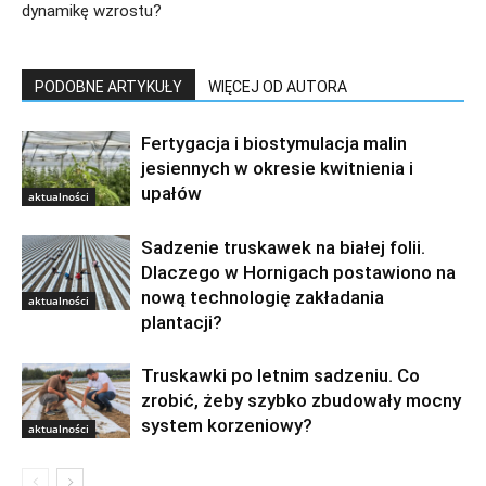
dynamikę wzrostu?
PODOBNE ARTYKUŁY
WIĘCEJ OD AUTORA
Fertygacja i biostymulacja malin
jesiennych w okresie kwitnienia i
upałów
aktualności
Sadzenie truskawek na białej folii.
Dlaczego w Hornigach postawiono na
nową technologię zakładania
aktualności
plantacji?
Truskawki po letnim sadzeniu. Co
zrobić, żeby szybko zbudowały mocny
system korzeniowy?
aktualności