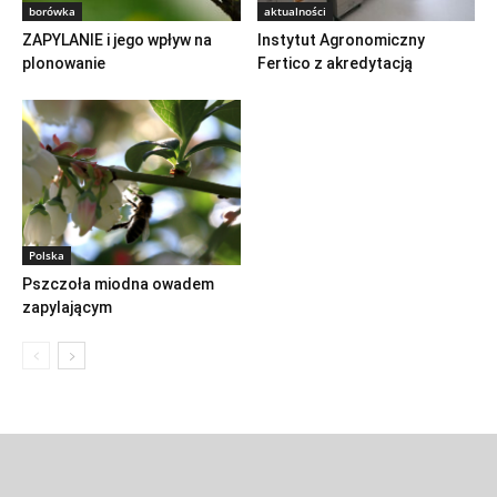
borówka
aktualności
ZAPYLANIE i jego wpływ na
Instytut Agronomiczny
plonowanie
Fertico z akredytacją
Polska
Pszczoła miodna owadem
zapylającym