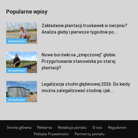
Popularne wpisy
Zakładanie plantacji truskawek w sierpniu?
Analiza gleby i pierwsze tygodnie po...
aktualności
Nowe borówki na „zmęczonej” glebie.
Przygotowanie stanowiska po starej
plantacji?
aktualności
Legalizacja studni głębinowej 2026. Do kiedy
można zalegalizować studnię i jak...
aktualności
Strona główna
Reklama
Redakcja portalu
O nas
Regulamin
Polityka Prywatności
Partnerzy portalu