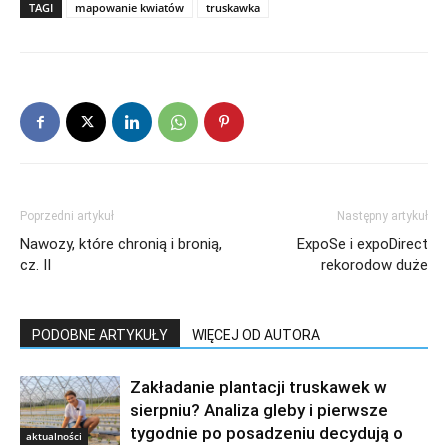
TAGI
mapowanie kwiatów
truskawka
Poprzedni artykuł
Następny artykuł
Nawozy, które chronią i bronią,
ExpoSe i expoDirect
cz. II
rekorodow duże
PODOBNE ARTYKUŁY
WIĘCEJ OD AUTORA
Zakładanie plantacji truskawek w
sierpniu? Analiza gleby i pierwsze
tygodnie po posadzeniu decydują o
aktualności