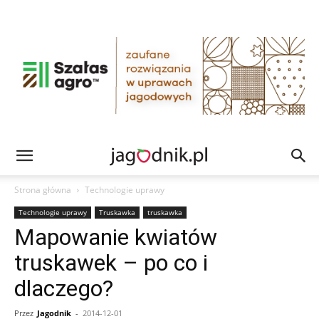
Strona główna
Technologie uprawy
Technologie uprawy
Truskawka
truskawka
Mapowanie kwiatów
truskawek – po co i
dlaczego?
Przez
Jagodnik
-
2014-12-01