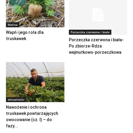
Malina
Porzeczka czerwona i biała
Wapń i jego rola dla
truskawek
Porzeczka czerwona i biała-
Po zbiorze-Rdza
wejmutkowo-porzeczkowa
aktualności
Nawożenie i ochrona
truskawek powtarzających
owocowanie (cz. I) – do
fazy...