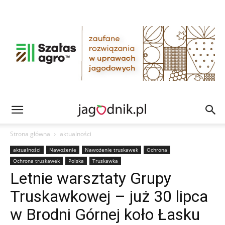
Strona główna
aktualności
aktualności
Nawożenie
Nawożenie truskawek
Ochrona
Ochrona truskawek
Polska
Truskawka
Letnie warsztaty Grupy
Truskawkowej – już 30 lipca
w Brodni Górnej koło Łasku