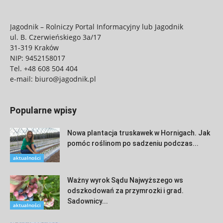
Jagodnik – Rolniczy Portal Informacyjny lub Jagodnik
ul. B. Czerwieńskiego 3a/17
31-319 Kraków
NIP: 9452158017
Tel.
+48 608 504 404
e-mail:
biuro@jagodnik.pl
Popularne wpisy
Nowa plantacja truskawek w Hornigach. Jak
pomóc roślinom po sadzeniu podczas...
aktualności
Ważny wyrok Sądu Najwyższego ws
odszkodowań za przymrozki i grad.
Sadownicy...
aktualności