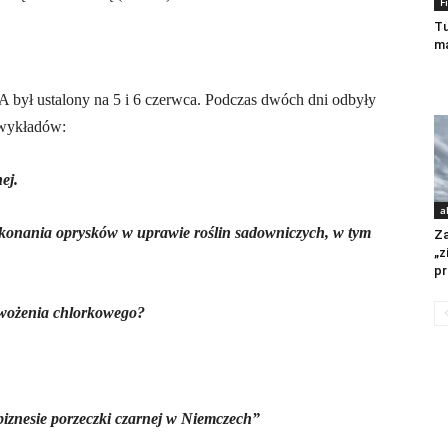
F
Tu
ma
 był ustalony na 5 i 6 czerwca. Podczas dwóch dni odbyły
8 wykładów:
ej.
a
onania oprysków w uprawie roślin sadowniczych, w tym
Za
„z
pr
awożenia chlorkowego?
iznesie porzeczki czarnej w Niemczech”