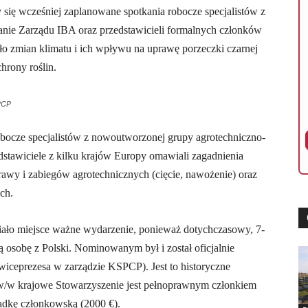
y się wcześniej zaplanowane spotkania robocze specjalistów z
kanie Zarządu IBA oraz przedstawicieli formalnych członków
ło zmian klimatu i ich wpływu na uprawę porzeczki czarnej
hrony roślin.
PCP
obocze specjalistów z nowoutworzonej grupy agrotechniczno-
stawiciele z kilku krajów Europy omawiali zagadnienia
awy i zabiegów agrotechnicznych (cięcie, nawożenie) oraz
ch.
iało miejsce ważne wydarzenie, ponieważ dotychczasowy, 7-
osobę z Polski. Nominowanym był i został oficjalnie
 wiceprezesa w zarządzie KSPCP). Jest to historyczne
 w/w krajowe Stowarzyszenie jest pełnoprawnym członkiem
ładkę członkowską (2000 €).