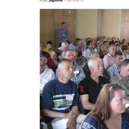
Przez
Jagodnik
-
2013-06-18