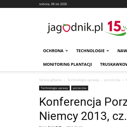
sobota, 08 sie 2026
Jagodnik
OCHRONA
TECHNOLOGIE
NAW
MONITORING PLANTACJI
TRUSKAWKOW
Strona główna
Technologie uprawy
porzeczka
Technologie uprawy
porzeczka
Konferencja Por
Niemcy 2013, cz.