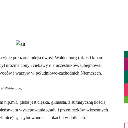
akcyjnie położona miejscowość Waldenburg (ok. 60 km od
i był urozmaicony i ciekawy dla uczestników. Obejmował
i owoców i warzyw w południowo-zachodnich Niemczech.
wość Waldenburg
.p.m.), gleba jest ciężka, gliniasta, z sumaryczną ilością
ieństwem występowania gradu i przymrozków wiosennych.
innice) są usytuowane na stokach i w dolinach.