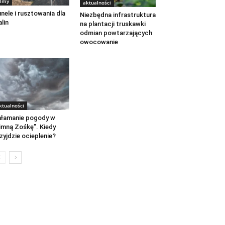
ilmy
aktualności
nele i rusztowania dla
Niezbędna infrastruktura
lin
na plantacji truskawki
odmian powtarzających
owocowanie
ktualności
łamanie pogody w
imną Zośkę”. Kiedy
zyjdzie ocieplenie?