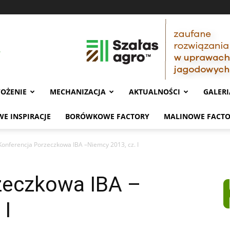
OŻENIE
MECHANIZACJA
AKTUALNOŚCI
GALERI
E INSPIRACJE
BORÓWKOWE FACTORY
MALINOWE FACT
Konferencja Porzeczkowa IBA –Niemcy 2013, cz. I
zeczkowa IBA –
 I