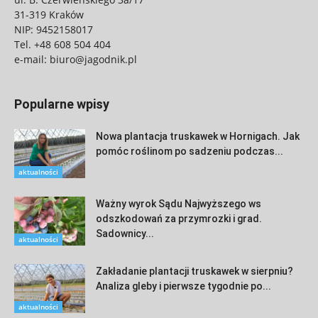
31-319 Kraków
NIP: 9452158017
Tel.
+48 608 504 404
e-mail:
biuro@jagodnik.pl
Popularne wpisy
Nowa plantacja truskawek w Hornigach. Jak
pomóc roślinom po sadzeniu podczas...
aktualności
Ważny wyrok Sądu Najwyższego ws
odszkodowań za przymrozki i grad.
Sadownicy...
aktualności
Zakładanie plantacji truskawek w sierpniu?
Analiza gleby i pierwsze tygodnie po...
aktualności