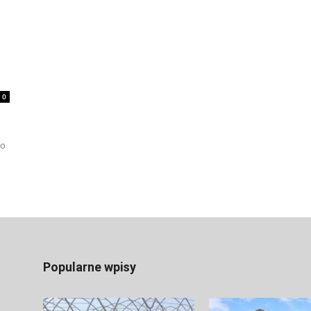
0
no
Popularne wpisy