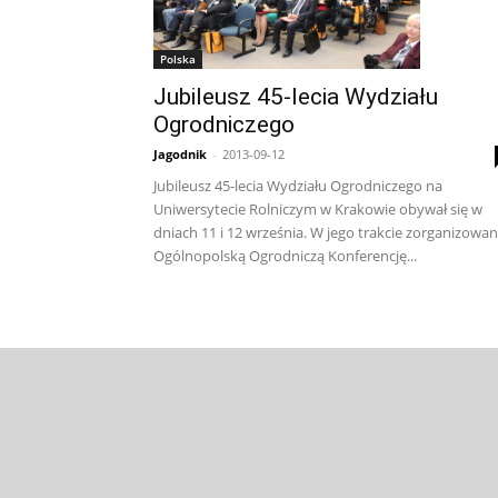
Polska
Jubileusz 45-lecia Wydziału
Ogrodniczego
Jagodnik
-
2013-09-12
Jubileusz 45-lecia Wydziału Ogrodniczego na
Uniwersytecie Rolniczym w Krakowie obywał się w
dniach 11 i 12 września. W jego trakcie zorganizowa
Ogólnopolską Ogrodniczą Konferencję...