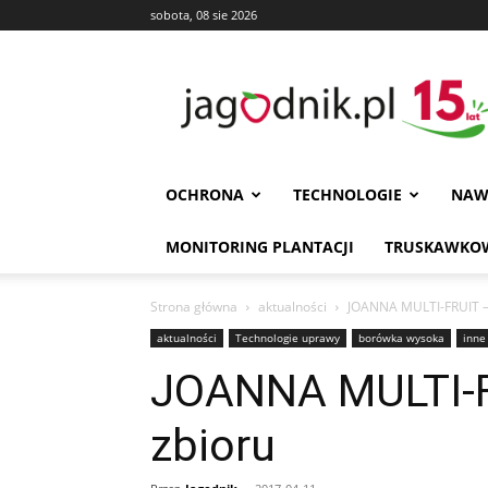
sobota, 08 sie 2026
Jagodnik
OCHRONA
TECHNOLOGIE
NAW
MONITORING PLANTACJI
TRUSKAWKOW
Strona główna
aktualności
JOANNA MULTI-FRUIT – 
aktualności
Technologie uprawy
borówka wysoka
inne
JOANNA MULTI-F
zbioru