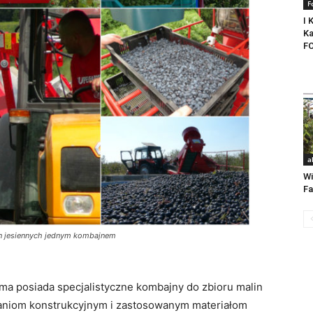
F
I 
K
F
a
Wi
Fa
n jesiennych jednym kombajnem
rma posiada specjalistyczne kombajny do zbioru malin
ązaniom konstrukcyjnym i zastosowanym materiałom