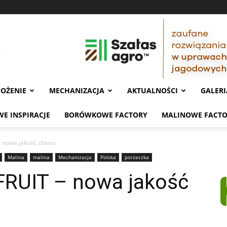
OŻENIE
MECHANIZACJA
AKTUALNOŚCI
GALERI
E INSPIRACJE
BORÓWKOWE FACTORY
MALINOWE FACT
nowa jakość zbioru
Malina
malina
Mechanizacja
Polska
porzeczka
RUIT – nowa jakość