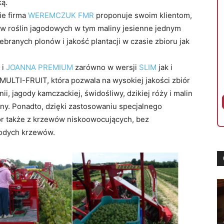
ką.
ie firma
WEREMCZUK FMR
proponuje swoim klientom,
w roślin jagodowych w tym maliny jesienne jednym
branych plonów i jakość plantacji w czasie zbioru jak
i
JOANNA PREMIUM
zarówno w wersji
SLIM
jak i
LTI-FRUIT, która pozwala na wysokiej jakości zbiór
, jagody kamczackiej, świdośliwy, dzikiej róży i malin
y. Ponadto, dzięki zastosowaniu specjalnego
ór także z krzewów niskoowocujących, bez
łodych krzewów.