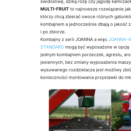
świdośliwę, dziką różę czy jagodę kamczac
MULTI-FRUIT
to najnowsze rozwiązanie jak
którzy chcą zbierać owoce różnych gatunkó
kombajnem a jednocześnie dbają o jakość ze
i po zbiorze.
Kombajny z serii JOANNA a więc
JOANNA-4
STANDARD
mogą być wyposażone w opcję MU
jednym kombajnem porzeczek, agrestu, aronii
jesiennych, bez zmiany wyposażenia maszyn
wysuwanego rozdzielacza jest możliwy zbi
konieczności montowania przystawki do m