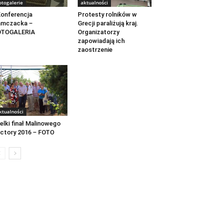
otogalerie
aktualności
Konferencja
Protesty rolników w
amczacka –
Grecji paraliżują kraj.
OTOGALERIA
Organizatorzy
zapowiadają ich
zaostrzenie
ktualności
elki finał Malinowego
ctory 2016 – FOTO