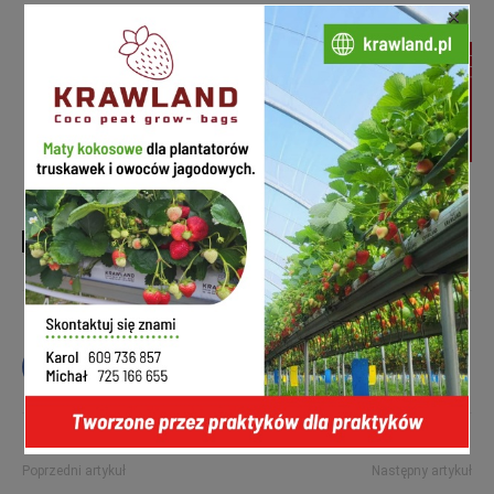
×
TAGI
borówka
borówka wysoka
kwitnienie borówki 2024
Poprzedni artykuł
Następny artykuł