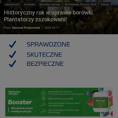
aktualności
borówka
Borówka wysoka
Borówkowe Factory 2024
Polska
Historyczny rok w uprawie borówki.
Plantatorzy zszokowani!
Przez
Mariusz Podymniak
-
2024-04-11