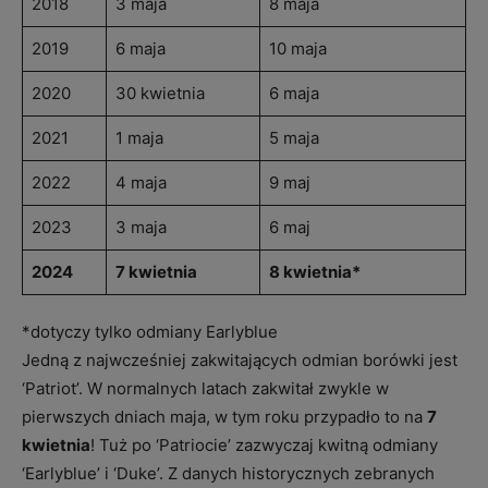
2018
3 maja
8 maja
2019
6 maja
10 maja
2020
30 kwietnia
6 maja
2021
1 maja
5 maja
2022
4 maja
9 maj
2023
3 maja
6 maj
2024
7 kwietnia
8 kwietnia*
*dotyczy tylko odmiany Earlyblue
Jedną z najwcześniej zakwitających odmian borówki jest
‘Patriot’. W normalnych latach zakwitał zwykle w
pierwszych dniach maja, w tym roku przypadło to na
7
kwietnia
! Tuż po ‘Patriocie’ zazwyczaj kwitną odmiany
‘Earlyblue’ i ‘Duke’. Z danych historycznych zebranych