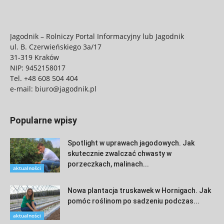
Jagodnik – Rolniczy Portal Informacyjny lub Jagodnik
ul. B. Czerwieńskiego 3a/17
31-319 Kraków
NIP: 9452158017
Tel.
+48 608 504 404
e-mail:
biuro@jagodnik.pl
Popularne wpisy
Spotlight w uprawach jagodowych. Jak
skutecznie zwalczać chwasty w
porzeczkach, malinach...
aktualności
Nowa plantacja truskawek w Hornigach. Jak
pomóc roślinom po sadzeniu podczas...
aktualności