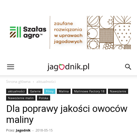
Strona główna
aktualności
aktualności
Galerie
Filmy
Malina
Malinowe Factory 18
Nawożenie
Nawożenie malin
Polska
Dla poprawy jakości owoców
maliny
Przez
Jagodnik
-
2018-05-15