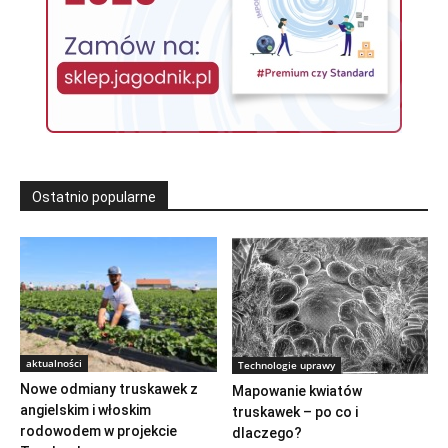
Ostatnio popularne
aktualności
Technologie uprawy
Nowe odmiany truskawek z
Mapowanie kwiatów
angielskim i włoskim
truskawek – po co i
rodowodem w projekcie
dlaczego?