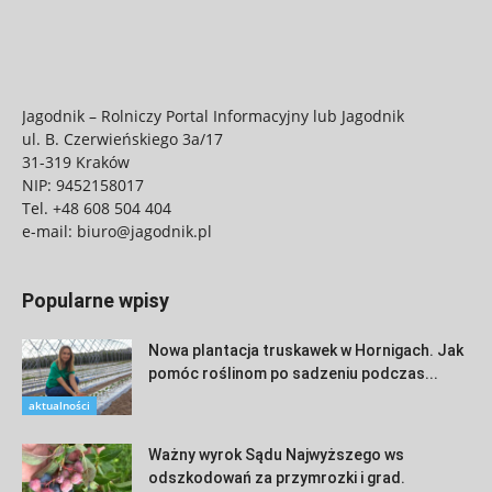
Jagodnik – Rolniczy Portal Informacyjny lub Jagodnik
ul. B. Czerwieńskiego 3a/17
31-319 Kraków
NIP: 9452158017
Tel.
+48 608 504 404
e-mail:
biuro@jagodnik.pl
Popularne wpisy
Nowa plantacja truskawek w Hornigach. Jak
pomóc roślinom po sadzeniu podczas...
aktualności
Ważny wyrok Sądu Najwyższego ws
odszkodowań za przymrozki i grad.