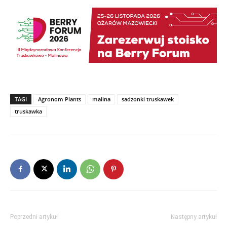
TAGI
Agronom Plants
malina
sadzonki truskawek
truskawka
Poprzedni artykuł
Następny artykuł