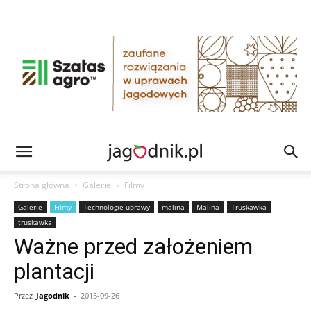
Strona główna
Galerie
Filmy
Galerie
Filmy
Technologie uprawy
malina
Malina
Truskawka
truskawka
Ważne przed założeniem
plantacji
Przez
Jagodnik
-
2015-09-26