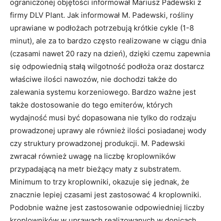
ograniczonej objętości informował Mariusz Padewski z
firmy DLV Plant. Jak informował M. Padewski, rośliny
uprawiane w podłożach potrzebują krótkie cykle (1-8
minut), ale za to bardzo często realizowane w ciągu dnia
(czasami nawet 20 razy na dzień), dzięki czemu zapewnia
się odpowiednią stałą wilgotność podłoża oraz dostarcz
właściwe ilości nawozów, nie dochodzi także do
zalewania systemu korzeniowego. Bardzo ważne jest
także dostosowanie do tego emiterów, których
wydajność musi być dopasowana nie tylko do rodzaju
prowadzonej uprawy ale również ilości posiadanej wody
czy struktury prowadzonej produkcji. M. Padewski
zwracał również uwagę na liczbę kroplowników
przypadającą na metr bieżący maty z substratem.
Minimum to trzy kroplowniki, okazuje się jednak, że
znacznie lepiej czasami jest zastosować 4 kroplowniki.
Podobnie ważne jest zastosowanie odpowiedniej liczby
kroplowników w uprawach realizowanych w donicach.