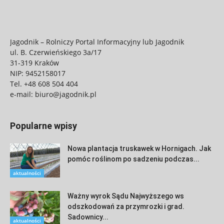
Jagodnik – Rolniczy Portal Informacyjny lub Jagodnik
ul. B. Czerwieńskiego 3a/17
31-319 Kraków
NIP: 9452158017
Tel.
+48 608 504 404
e-mail:
biuro@jagodnik.pl
Popularne wpisy
Nowa plantacja truskawek w Hornigach. Jak
pomóc roślinom po sadzeniu podczas...
aktualności
Ważny wyrok Sądu Najwyższego ws
odszkodowań za przymrozki i grad.
Sadownicy...
aktualności