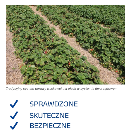
Tradycyjny system uprawy truskawek na płask w systemie dwurzędowym