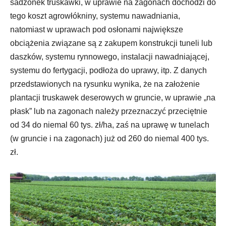
sadzonek truskawki, w uprawie na zagonach dochodzi do
tego koszt agrowłókniny, systemu nawadniania,
natomiast w uprawach pod osłonami największe
obciążenia związane są z zakupem konstrukcji tuneli lub
daszków, systemu rynnowego, instalacji nawadniającej,
systemu do fertygacji, podłoża do uprawy, itp. Z danych
przedstawionych na rysunku wynika, że na założenie
plantacji truskawek deserowych w gruncie, w uprawie „na
płask” lub na zagonach należy przeznaczyć przeciętnie
od 34 do niemal 60 tys. zł/ha, zaś na uprawę w tunelach
(w gruncie i na zagonach) już od 260 do niemal 400 tys.
zł.