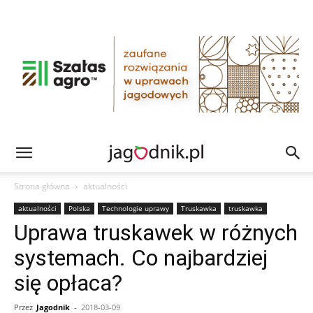
Strona główna
aktualności
aktualności
Polska
Technologie uprawy
Truskawka
truskawka
Uprawa truskawek w różnych
systemach. Co najbardziej
się opłaca?
Przez
Jagodnik
-
2018-03-09