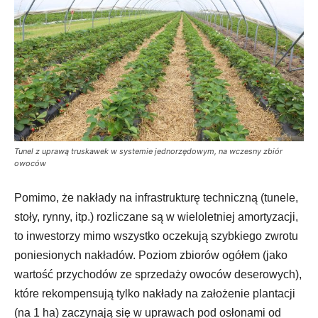
Tunel z uprawą truskawek w systemie jednorzędowym, na wczesny zbiór
owoców
Pomimo, że nakłady na infrastrukturę techniczną (tunele,
stoły, rynny, itp.) rozliczane są w wieloletniej amortyzacji,
to inwestorzy mimo wszystko oczekują szybkiego zwrotu
poniesionych nakładów. Poziom zbiorów ogółem (jako
wartość przychodów ze sprzedaży owoców deserowych),
które rekompensują tylko nakłady
na założenie plantacji
(na 1 ha) zaczynają się w uprawach pod osłonami od