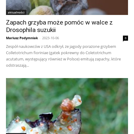
aktualności
Zapach grzyba może pomóc w walce z
Drosophila suzukii
Mariusz Podymniak
-
2023-10-06
0
Zespół naukowców z USA odkrył, że jagody porażone grzybem
Colletotrichum fioriniae (gatek pokrewny do Coletotrichum
acutatum, występujący również w Polsce) emitują zapachy, które
odstraszają...