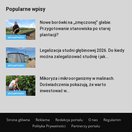
Popularne wpisy
Nowe borówki na „zmęczonej” glebie.
Przygotowanie stanowiska po starej
plantacji?
aktualności
Legalizacja studni głębinowej 2026. Do kiedy
można zalegalizować studnię i jak...
aktualności
Mikoryza i mikroorganizmy w malinach.
Doświadczenia pokazują, że warto
inwestować w...
aktualności
Strona główna
Reklama
Redakcja portalu
O nas
Regulamin
Polityka Prywatności
Partnerzy portalu