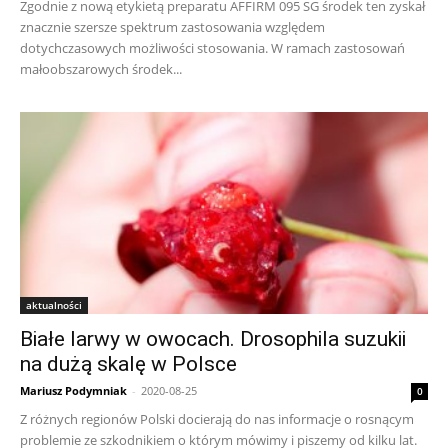
Zgodnie z nową etykietą preparatu AFFIRM 095 SG środek ten zyskał
znacznie szersze spektrum zastosowania względem
dotychczasowych możliwości stosowania. W ramach zastosowań
małoobszarowych środek...
aktualności
Białe larwy w owocach. Drosophila suzukii
na dużą skalę w Polsce
Mariusz Podymniak
-
2020-08-25
0
Z różnych regionów Polski docierają do nas informacje o rosnącym
problemie ze szkodnikiem o którym mówimy i piszemy od kilku lat.