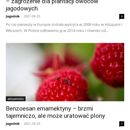
– zagrożenie dla plantacji owoców
jagodowych
Jagodnik
-
2021-09-23
0
Po raz pierwszy w Europie została wykryta w 2008 roku w Hiszpanii i
Włoszech. W Polsce odłowiono ją w 2014 roku i również od...
aktualności
Benzoesan emamektyny – brzmi
tajemniczo, ale może uratować plony
Jagodnik
-
2021-03-29
1