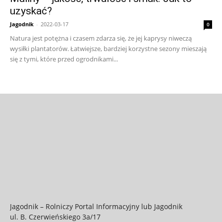
uzyskać?
Jagodnik
-
2022-03-17
0
Natura jest potężna i czasem zdarza się, że jej kaprysy niweczą
wysiłki plantatorów. Łatwiejsze, bardziej korzystne sezony mieszają
się z tymi, które przed ogrodnikami...
Jagodnik – Rolniczy Portal Informacyjny lub Jagodnik
ul. B. Czerwieńskiego 3a/17