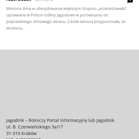
Miniona zima w zdecydowanie większym stopniu „przetestowała”
uprawiane w Polsce rośliny jagodowe w porównaniu do
poprzedniego zimowego okresu. Z kolei wiosna przypomniała, że
wczesna...
Jagodnik – Rolniczy Portal Informacyjny lub Jagodnik
ul. B. Czerwieńskiego 3a/17
31-319 Kraków