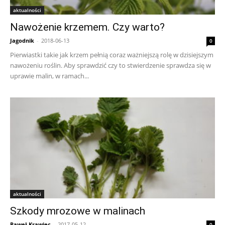
aktualności
Nawożenie krzemem. Czy warto?
Jagodnik
-
2018-06-13
0
Pierwiastki takie jak krzem pełnią coraz ważniejszą rolę w dzisiejszym
nawożeniu roślin. Aby sprawdzić czy to stwierdzenie sprawdza się w
uprawie malin, w ramach...
aktualności
Szkody mrozowe w malinach
Paweł Krawiec
-
2017-05-12
0