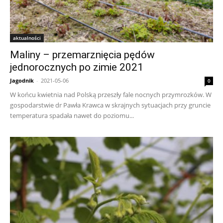
aktualności
Maliny – przemarznięcia pędów
jednorocznych po zimie 2021
Jagodnik
-
2021-05-06
0
W końcu kwietnia nad Polską przeszły fale nocnych przymrozków. W
gospodarstwie dr Pawła Krawca w skrajnych sytuacjach przy gruncie
temperatura spadała nawet do poziomu...