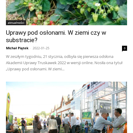
aktualności
Uprawy pod osłonami. W ziemi czy w
substracie?
Michał Piątek
-
2022-01-25
0
W zeszłym tygodniu, 21 stycznia, odbyła się pierwsza odsłona
Akademii Uprawy Truskawek 2022 w wersji online. Nosiła ona tytuł
„Uprawy pod osłonami. W ziemi...