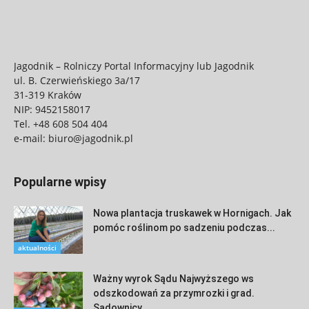
Jagodnik – Rolniczy Portal Informacyjny lub Jagodnik
ul. B. Czerwieńskiego 3a/17
31-319 Kraków
NIP: 9452158017
Tel.
+48 608 504 404
e-mail:
biuro@jagodnik.pl
Popularne wpisy
Nowa plantacja truskawek w Hornigach. Jak
pomóc roślinom po sadzeniu podczas...
aktualności
Ważny wyrok Sądu Najwyższego ws
odszkodowań za przymrozki i grad.
Sadownicy...