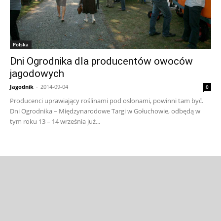
Polska
Dni Ogrodnika dla producentów owoców
jagodowych
Jagodnik
-
2014-09-04
0
Producenci uprawiający roślinami pod osłonami, powinni tam być.
Dni Ogrodnika – Międzynarodowe Targi w Gołuchowie, odbędą w
tym roku 13 – 14 września już...