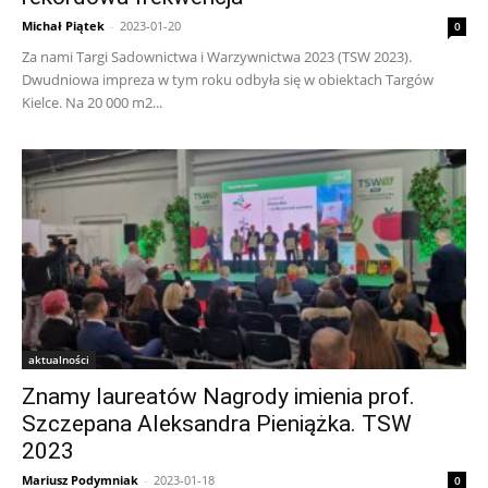
Michał Piątek
-
2023-01-20
0
Za nami Targi Sadownictwa i Warzywnictwa 2023 (TSW 2023).
Dwudniowa impreza w tym roku odbyła się w obiektach Targów
Kielce. Na 20 000 m2...
aktualności
Znamy laureatów Nagrody imienia prof.
Szczepana Aleksandra Pieniążka. TSW
2023
Mariusz Podymniak
-
2023-01-18
0