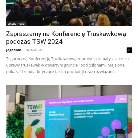
aktualności
Zapraszamy na Konferencję Truskawkową
podczas TSW 2024
Jagodnik
-
2024-01-03
0
Tegoroczną Konferencję Truskawkową zdominują tematy z zakresu
uprawy truskawek w otwartym gruncie i pod osłonami. Mają one
pokazać trendy dotyczące takich produkcji oraz rozwiązania...