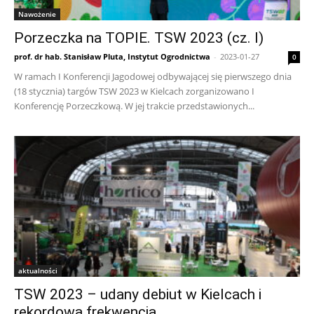
Nawożenie
Porzeczka na TOPIE. TSW 2023 (cz. I)
prof. dr hab. Stanisław Pluta, Instytut Ogrodnictwa
-
2023-01-27
0
W ramach I Konferencji Jagodowej odbywającej się pierwszego dnia
(18 stycznia) targów TSW 2023 w Kielcach zorganizowano I
Konferencję Porzeczkową. W jej trakcie przedstawionych...
aktualności
TSW 2023 – udany debiut w Kielcach i
rekordowa frekwencja