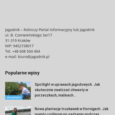
Jagodnik – Rolniczy Portal Informacyjny lub Jagodnik
ul. B. Czerwieńskiego 3a/17
31-319 Kraków
NIP: 9452158017
Tel.
+48 608 504 404
e-mail:
biuro@jagodnik.pl
Popularne wpisy
Spotlight w uprawach jagodowych. Jak
skutecznie zwalczać chwasty w
porzeczkach, malinach...
aktualności
Nowa plantacja truskawek w Hornigach. Jak
pomóc roślinom po sadzeniu podczas...