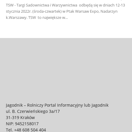
TSW - Targi Sadownictwa i Warzywnictwa odbędą się w dniach 12-13
stycznia 2022r. (środa-czwartek) w Ptak Warsaw Expo, Nadarzyn
k.Warszawy. TSW to największe w...
Jagodnik – Rolniczy Portal Informacyjny lub Jagodnik
ul. B. Czerwieńskiego 3a/17
31-319 Kraków
NIP: 9452158017
Tel.
+48 608 504 404