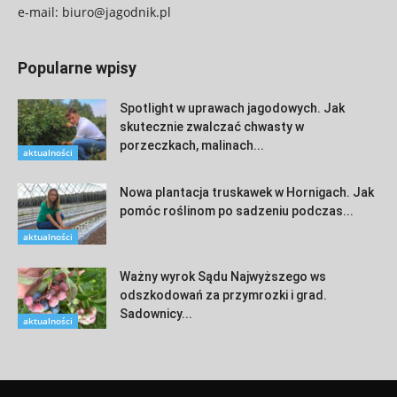
e-mail:
biuro@jagodnik.pl
Popularne wpisy
Spotlight w uprawach jagodowych. Jak
skutecznie zwalczać chwasty w
porzeczkach, malinach...
aktualności
Nowa plantacja truskawek w Hornigach. Jak
pomóc roślinom po sadzeniu podczas...
aktualności
Ważny wyrok Sądu Najwyższego ws
odszkodowań za przymrozki i grad.
Sadownicy...
aktualności