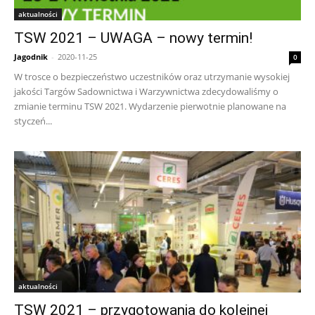
aktualności
TSW 2021 – UWAGA – nowy termin!
Jagodnik
-
2020-11-25
0
W trosce o bezpieczeństwo uczestników oraz utrzymanie wysokiej
jakości Targów Sadownictwa i Warzywnictwa zdecydowaliśmy o
zmianie terminu TSW 2021. Wydarzenie pierwotnie planowane na
styczeń...
aktualności
TSW 2021 – przygotowania do kolejnej