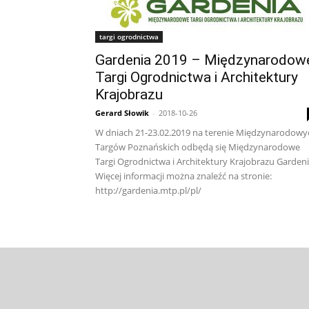
targi ogrodnictwa
Gardenia 2019 – Międzynarodow
Targi Ogrodnictwa i Architektury
Krajobrazu
Gerard Słowik
-
2018-10-26
W dniach 21-23.02.2019 na terenie Międzynarodowy
Targów Poznańskich odbędą się Międzynarodowe
Targi Ogrodnictwa i Architektury Krajobrazu Garden
Więcej informacji można znaleźć na stronie:
http://gardenia.mtp.pl/pl/