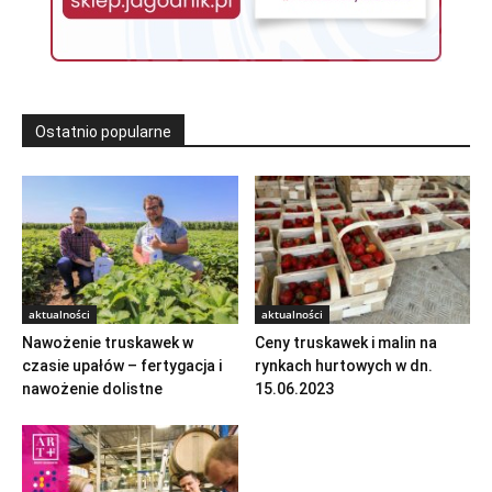
Ostatnio popularne
aktualności
aktualności
Nawożenie truskawek w
Ceny truskawek i malin na
czasie upałów – fertygacja i
rynkach hurtowych w dn.
nawożenie dolistne
15.06.2023