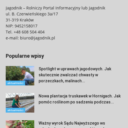
Jagodnik – Rolniczy Portal Informacyjny lub Jagodnik
ul. B. Czerwieńskiego 3a/17
31-319 Kraków
NIP: 9452158017
Tel.
+48 608 504 404
e-mail:
biuro@jagodnik.pl
Popularne wpisy
Spotlight w uprawach jagodowych. Jak
skutecznie zwalczać chwasty w
porzeczkach, malinach...
aktualności
Nowa plantacja truskawek w Hornigach. Jak
pomóc roślinom po sadzeniu podczas...
aktualności
Ważny wyrok Sądu Najwyższego ws