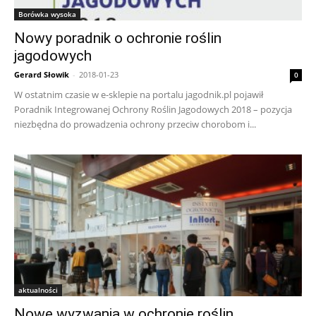
Borówka wysoka
Nowy poradnik o ochronie roślin
jagodowych
Gerard Słowik
-
2018-01-23
0
W ostatnim czasie w e-sklepie na portalu jagodnik.pl pojawił
Poradnik Integrowanej Ochrony Roślin Jagodowych 2018 – pozycja
niezbędna do prowadzenia ochrony przeciw chorobom i...
aktualności
Nowe wyzwania w ochronie roślin