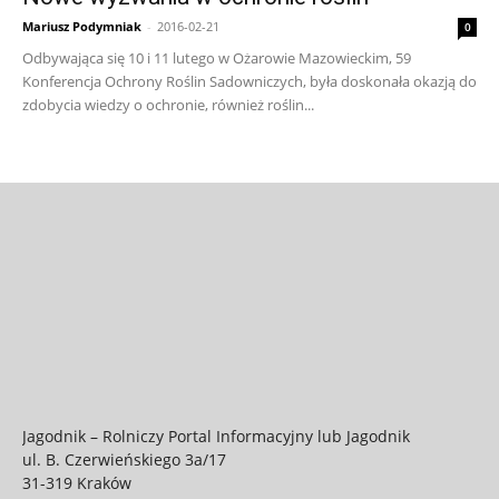
Mariusz Podymniak
-
2016-02-21
0
Odbywająca się 10 i 11 lutego w Ożarowie Mazowieckim, 59
Konferencja Ochrony Roślin Sadowniczych, była doskonała okazją do
zdobycia wiedzy o ochronie, również roślin...
Jagodnik – Rolniczy Portal Informacyjny lub Jagodnik
ul. B. Czerwieńskiego 3a/17
31-319 Kraków