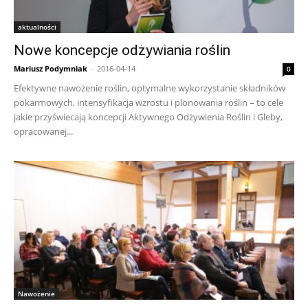
aktualności
Nowe koncepcje odżywiania roślin
Mariusz Podymniak
-
2016-04-14
0
Efektywne nawożenie roślin, optymalne wykorzystanie składników
pokarmowych, intensyfikacja wzrostu i plonowania roślin – to cele
jakie przyświecają koncepcji Aktywnego Odżywienia Roślin i Gleby,
opracowanej...
Nawożenie