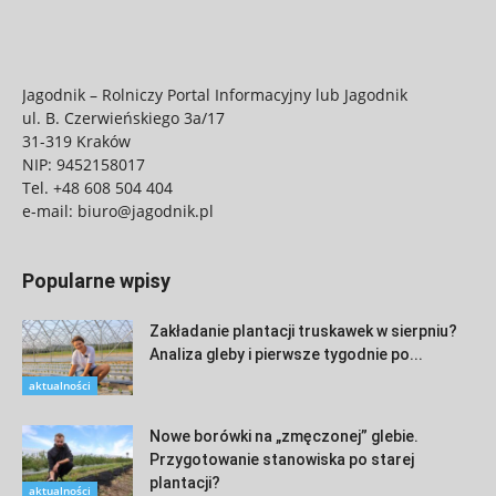
Jagodnik – Rolniczy Portal Informacyjny lub Jagodnik
ul. B. Czerwieńskiego 3a/17
31-319 Kraków
NIP: 9452158017
Tel.
+48 608 504 404
e-mail:
biuro@jagodnik.pl
Popularne wpisy
Zakładanie plantacji truskawek w sierpniu?
Analiza gleby i pierwsze tygodnie po...
aktualności
Nowe borówki na „zmęczonej” glebie.
Przygotowanie stanowiska po starej
plantacji?
aktualności