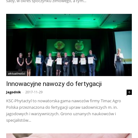
sady, w okres spoczynku zimowego, a tym...
aktualności
Innowacyjne nawozy do fertygacji
Jagodnik
-
2017-11-29
0
KSC-Phytactyl to nowatorska gama nawozów firmy Timac Agro
Polska przeznaczona do fertygacji upraw sadowniczych m. in.
jagodowych i warzywniczych. Grono uznanych naukowców i
specjalistów...