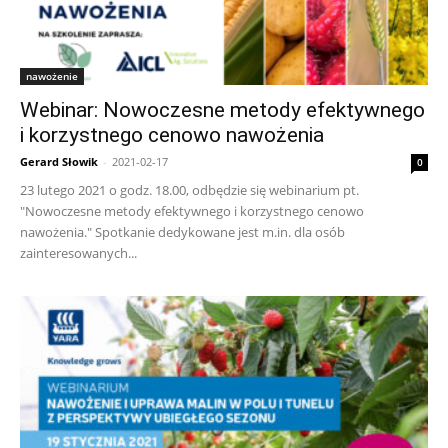
nawożenie
Webinar: Nowoczesne metody efektywnego
i korzystnego cenowo nawożenia
Gerard Słowik
-
2021-02-17
0
23 lutego 2021 o godz. 18.00, odbędzie się webinarium pt.
"Nowoczesne metody efektywnego i korzystnego cenowo
nawożenia." Spotkanie dedykowane jest m.in. dla osób
zainteresowanych...