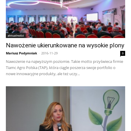
aktualności
Nawożenie ukierunkowane na wysokie plony
Mariusz Podymniak
-
2016-11-29
0
Nawożenie na najwyższym poziomie. Takie motto przyświeca firmie
Tiamc Agro Polska (TAP), która ciągle poszerza swoje portfolio o
nowe innowacyjne produkty, ale też uczy...