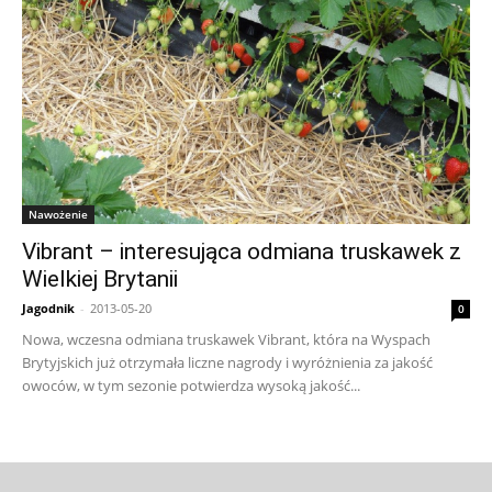
Nawożenie
Vibrant – interesująca odmiana truskawek z
Wielkiej Brytanii
Jagodnik
-
2013-05-20
0
Nowa, wczesna odmiana truskawek Vibrant, która na Wyspach
Brytyjskich już otrzymała liczne nagrody i wyróżnienia za jakość
owoców, w tym sezonie potwierdza wysoką jakość...