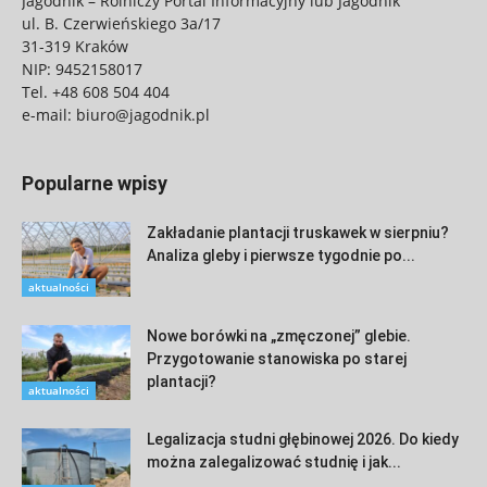
Jagodnik – Rolniczy Portal Informacyjny lub Jagodnik
ul. B. Czerwieńskiego 3a/17
31-319 Kraków
NIP: 9452158017
Tel.
+48 608 504 404
e-mail:
biuro@jagodnik.pl
Popularne wpisy
Zakładanie plantacji truskawek w sierpniu?
Analiza gleby i pierwsze tygodnie po...
aktualności
Nowe borówki na „zmęczonej” glebie.
Przygotowanie stanowiska po starej
plantacji?
aktualności
Legalizacja studni głębinowej 2026. Do kiedy
można zalegalizować studnię i jak...