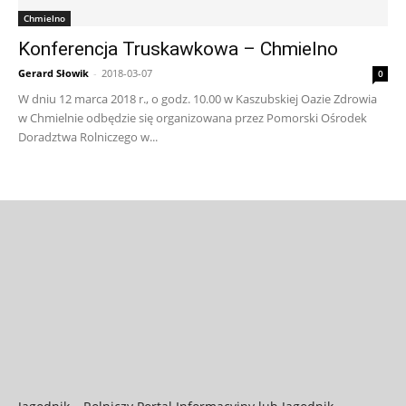
Chmielno
Konferencja Truskawkowa – Chmielno
Gerard Słowik
-
2018-03-07
0
W dniu 12 marca 2018 r., o godz. 10.00 w Kaszubskiej Oazie Zdrowia
w Chmielnie odbędzie się organizowana przez Pomorski Ośrodek
Doradztwa Rolniczego w...