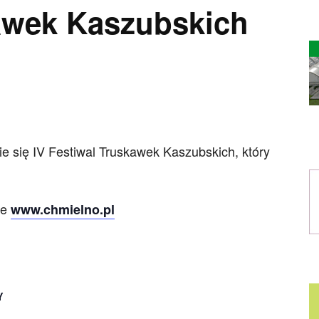
awek Kaszubskich
e się IV Festiwal Truskawek Kaszubskich, który
.
ie
www.chmielno.pl
Y