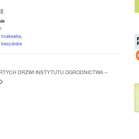
23
ie
:
,
truskawka
,
 kaszubska
RTYCH DRZWI INSTYTUTU OGRODNICTWA –