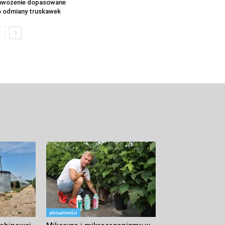
awożenie dopasowane
 odmiany truskawek
aktualności