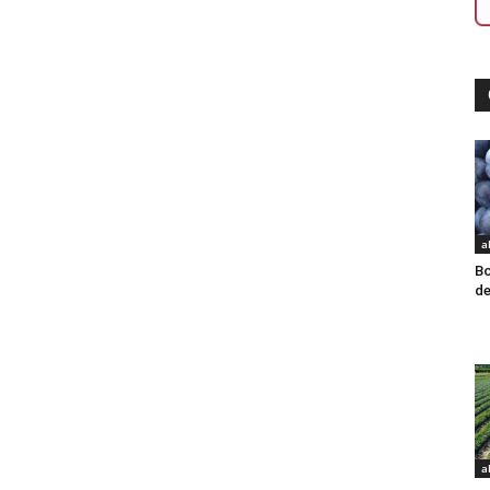
a
Bo
de
a