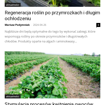
aktualności
Regeneracja roślin po przymrozkach i długim
ochłodzeniu
Mariusz Podymniak
-
2024-04-26
0
Najbliższe dni będą optymalne do tego by wykonać zabiegi, które
wspomogą rośliny po okresie przymrozków i długotrwałych
chłodów. Produkty oparte na algach i aminokwasy...
aktualności
Stymulacja procesów kwitnienia owoców