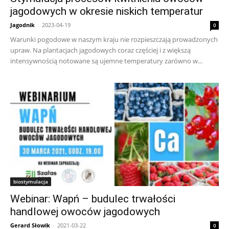
jagodowych w okresie niskich temperatur
Jagodnik
-
2023-04-19
0
Warunki pogodowe w naszym kraju nie rozpieszczają prowadzonych
upraw. Na plantacjach jagodowych coraz częściej i z większą
intensywnością notowane są ujemne temperatury zarówno w...
biostymulacja
Webinar: Wapń – budulec trwałości
handlowej owoców jagodowych
Gerard Słowik
-
2021-03-22
0