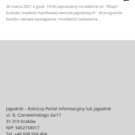
30 marca 2021 o godz. 19.00 zapraszamy na webinar pt. "Wapń -
budulec trwałości handlowej owoców jagodowych". W programie
bardzo ciekawe wystąpienia i możliwość zadawania...
Jagodnik – Rolniczy Portal Informacyjny lub Jagodnik
ul. B. Czerwieńskiego 3a/17
31-319 Kraków
NIP: 9452158017
Tel.
+48 608 504 404