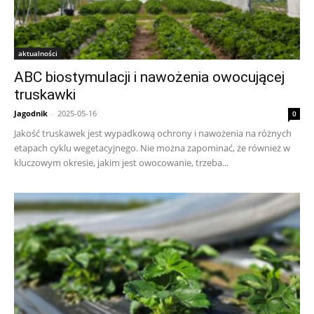
aktualności
ABC biostymulacji i nawożenia owocującej
truskawki
Jagodnik
-
2025-05-16
0
Jakość truskawek jest wypadkową ochrony i nawożenia na różnych
etapach cyklu wegetacyjnego. Nie można zapominać, że również w
kluczowym okresie, jakim jest owocowanie, trzeba...