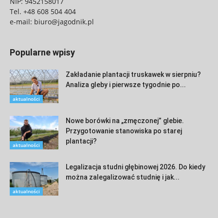
NIP: 9452158017
Tel.
+48 608 504 404
e-mail:
biuro@jagodnik.pl
Popularne wpisy
Zakładanie plantacji truskawek w sierpniu?
Analiza gleby i pierwsze tygodnie po...
aktualności
Nowe borówki na „zmęczonej” glebie.
Przygotowanie stanowiska po starej
plantacji?
aktualności
Legalizacja studni głębinowej 2026. Do kiedy
można zalegalizować studnię i jak...
aktualności