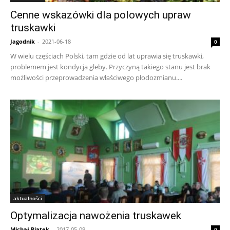
Cenne wskazówki dla polowych upraw
truskawki
Jagodnik
-
2021-06-18
0
W wielu częściach Polski, tam gdzie od lat uprawia się truskawki,
problemem jest kondycja gleby. Przyczyną takiego stanu jest brak
możliwości przeprowadzenia właściwego płodozmianu....
aktualności
Optymalizacja nawożenia truskawek
Michał Piątek
-
2017-05-09
0