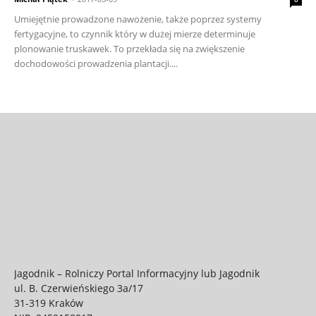
Umiejętnie prowadzone nawożenie, także poprzez systemy
fertygacyjne, to czynnik który w dużej mierze determinuje
plonowanie truskawek. To przekłada się na zwiększenie
dochodowości prowadzenia plantacji....
Jagodnik – Rolniczy Portal Informacyjny lub Jagodnik
ul. B. Czerwieńskiego 3a/17
31-319 Kraków