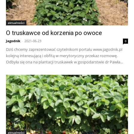
aktualności
O truskawce od korzenia po owoce
Jagodnik
-
2021-06-23
0
Dziś chcemy zaprezentować czytelnikom portalu www.jagodnik.pl
kolejną interesującą i obfitą w merytoryczny przekaz rozmowę.
Odbyła się ona na plantacji truskawek w gospodarstwie dr Pawła...
aktualności