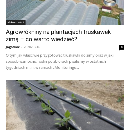
aktualności
Agrowłókniny na plantacjach truskawek
zimą – co warto wiedzieć?
Jagodnik
-
2020-10-16
0
O tym jak właściwie przygotować truskawki do zimy oraz w jaki
sposób wzmocnić roślin po zbiorach pisaliśmy w ostatnich
tygodniach m.in. w ramach „Monitoringu...