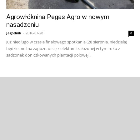
Agrowłóknina Pegas Agro w nowym
nasadzeniu
Jagodnik
-
2016-07-28
0
Już niedługo w czasie finałowego spotkania (28 sierpnia, niedziela)
będzie można zapoznać się z efektami założonej w tym roku z
sadzonek doniczkowanych plantacji polowej...