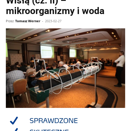
Wisłą (cz. II) –
mikroorganizmy i woda
Przez
Tomasz Werner
-
2023-02-27