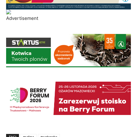
TAGI
malina
truskawka