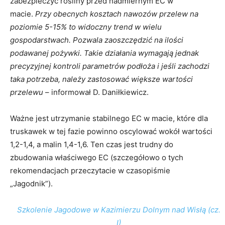
zabezpieczyć rośliny przed nadmiernym EC w
macie.
Przy obecnych kosztach nawozów przelew na
poziomie 5-15% to widoczny trend w wielu
gospodarstwach. Pozwala zaoszczędzić na ilości
podawanej pożywki. Takie działania wymagają jednak
precyzyjnej kontroli parametrów podłoża i jeśli zachodzi
taka potrzeba, należy zastosować większe wartości
przelewu
– informował D. Daniłkiewicz.
Ważne jest utrzymanie stabilnego EC w macie, które dla
truskawek w tej fazie powinno oscylować wokół wartości
1,2-1,4, a malin 1,4-1,6. Ten czas jest trudny do
zbudowania właściwego EC (szczegółowo o tych
rekomendacjach przeczytacie w czasopiśmie
„Jagodnik”).
Szkolenie Jagodowe w Kazimierzu Dolnym nad Wisłą (cz.
I)