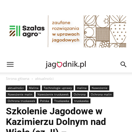
Strona główna
aktualności
aktualności
Malina
Technologie uprawy
malina
Nawożenie
Nawożenie malin
Nawożenie truskawek
Ochrona
Ochrona malin
Ochrona truskawek
Polska
Truskawka
truskawka
Szkolenie Jagodowe w
Kazimierzu Dolnym nad