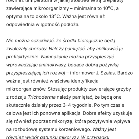
również temperatura w jakiej stosowane są preparaty
o
zawierające mikroorganizmy – minimalna to 10
C, a
o
optymalna to około 13
C. Ważna jest również
odpowiednia wilgotność podłoża.
Nie można oczekiwać, że środki biologiczne będą
zwalczały choroby. Należy pamiętać, aby aplikować je
profilaktycznie. Namnażanie można przyspieszyć
wprowadzając aminokwasy, będące dobrą pożywką
przyspieszającą ich rozwój
– informował J. Szałas. Bardzo
ważna jest również właściwa identyfikacja
mikroorganizmów. Stosując produkty zawierające grzyby
z rodzaju
Trichoderma
należy pamiętać, że będą one
skutecznie działały przez 3-4 tygodnie. Po tym czasie
celowa jest ich ponowna aplikacja. Dobre efekty uzyskuje
się również poprzez mikoryzę, która pozytywnie wpływa
na rozbudowę systemu korzeniowego.
Ważny jest
również wybór gatunku mikoryzy. W przypadku