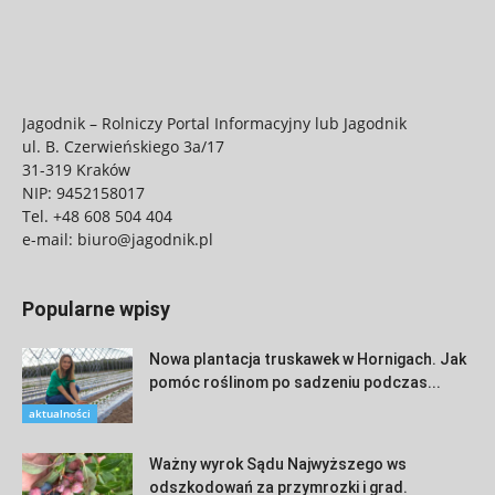
Jagodnik – Rolniczy Portal Informacyjny lub Jagodnik
ul. B. Czerwieńskiego 3a/17
31-319 Kraków
NIP: 9452158017
Tel.
+48 608 504 404
e-mail:
biuro@jagodnik.pl
Popularne wpisy
Nowa plantacja truskawek w Hornigach. Jak
pomóc roślinom po sadzeniu podczas...
aktualności
Ważny wyrok Sądu Najwyższego ws
odszkodowań za przymrozki i grad.