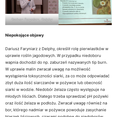
Dariusz Faryniarz, Delphy
Niepokojące objawy
Dariusz Faryniarz z Delphy, określił rolę pierwiastków w
uprawie roślin jagodowych. W przypadku niedoboru
wapnia dochodzi do np. zaburzeń nazywanych tip burn.
W uprawie malin zwracał uwagę na możliwość
wystąpienia toksyczności siarki, za co może odpowiadać
zbyt duża ilość siarczanów w pożywce lub obecność
siarki w wodzie. Niedobór żelaza często występuje na
młodych liściach. Dlatego trzeba sprawdzać pH pożywki
oraz ilość żelaza w podłożu. Zwracał uwagę również na
bor, którego nadmiar w pożywce powoduje zasychanie
blaszek liściowych, czasami podobne do niedoborów