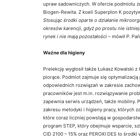
upraw sadowniczych. W ofercie podmiotu zna
Biogen-Rewita. Z koeli Superplon K pozytyw
Stosując środki oparte o działanie mikroo
okresów karencji, gdyż po prostu nie istni
rynek i nie mają pozostałości
– mówił P. Pań
Ważne dla higieny
Prelekcję wygłosił także Łukasz Kowalski z 
piorące. Podmiot zajmuje się optymalizacj
odpowiednich rozwiązań w zakresie zachow
pracowników jest m.in. rozwiązywanie pr
zapewnia serwis urządzeń, także mobilny. P
zakresu metodyki i higieny pracy, których 
które coraz liczniej powstają w gospodars
program STEP, który obejmuje wsparcie, szk
CID 2100 – 15% oraz PEROXI DES to środki 