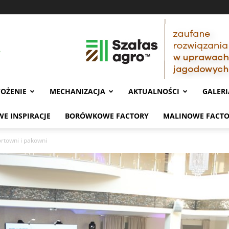
OŻENIE
MECHANIZACJA
AKTUALNOŚCI
GALERI
E INSPIRACJE
BORÓWKOWE FACTORY
MALINOWE FACT
ortowni i pakowni