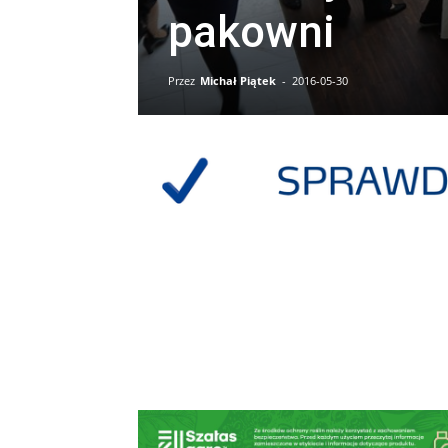
pakowni
Przez
Michał Piątek
-
2016-05-30