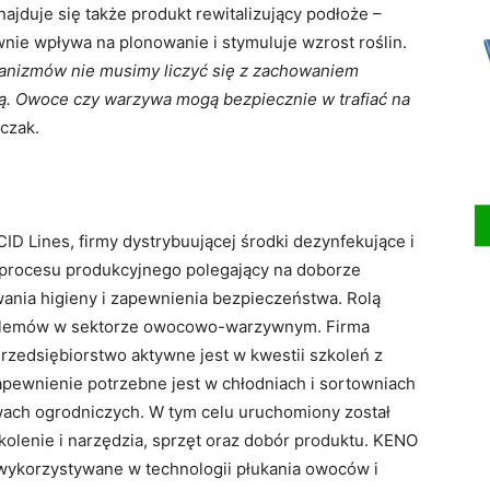
jduje się także produkt rewitalizujący podłoże –
nie wpływa na plonowanie i stymuluje wzrost roślin.
rganizmów nie musimy liczyć się z zachowaniem
eją. Owoce czy warzywa mogą bezpiecznie w trafiać na
czak.
CID Lines, firmy dystrybuującej środki dezynfekujące i
ą procesu produkcyjnego polegający na doborze
ania higieny i zapewnienia bezpieczeństwa. Rolą
oblemów w sektorze owocowo-warzywnym. Firma
rzedsiębiorstwo aktywne jest w kwestii szkoleń z
zapewnienie potrzebne jest w chłodniach i sortowniach
twach ogrodniczych. W tym celu uruchomiony został
olenie i narzędzia, sprzęt oraz dobór produktu. KENO
wykorzystywane w technologii płukania owoców i