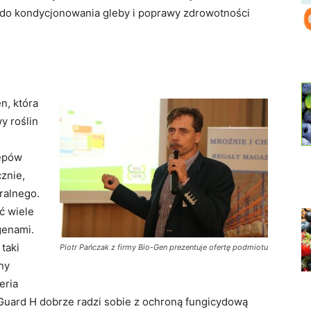
do kondycjonowania gleby i poprawy zdrowotności
n, która
y roślin
zepów
znie,
ralnego.
ć wiele
genami.
taki
Piotr Pańczak z firmy Bio-Gen prezentuje ofertę podmiotu
ny
eria
uard H dobrze radzi sobie z ochroną fungicydową