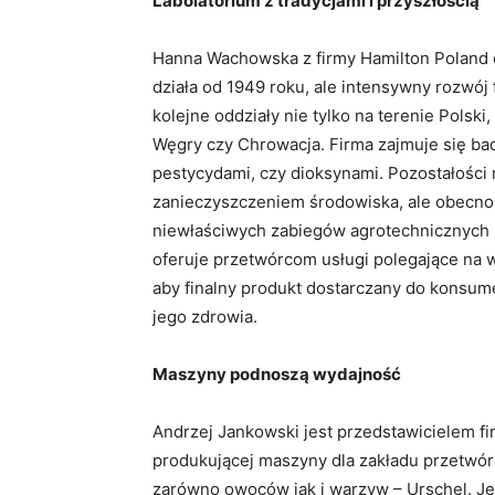
Labolatorium z tradycjami i przyszłością
Hanna Wachowska z firmy Hamilton Poland op
działa od 1949 roku, ale intensywny rozwój 
kolejne oddziały nie tylko na terenie Polski,
Węgry czy Chrowacja. Firma zajmuje się ba
pestycydami, czy dioksynami. Pozostałości m
zanieczyszczeniem środowiska, ale obecno
niewłaściwych zabiegów agrotechnicznych 
oferuje przetwórcom usługi polegające na
aby finalny produkt dostarczany do konsume
jego zdrowia.
Maszyny podnoszą wydajność
Andrzej Jankowski jest przedstawicielem fi
produkującej maszyny dla zakładu przetwó
zarówno owoców jak i warzyw – Urschel. J