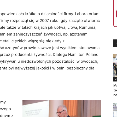
owiedziała krótko o działalności firmy. Laboratorium
firmy rozpoczął się w 2007 roku, gdy zaczęto otwierać
 ale także w takich krajach jak Łotwa, Litwa, Rumunia,
daniem zanieczyszczeń żywności, np. azotanami,
etali ciężkich wiążą się niekiedy z
ść azotynów prawie zawsze jest wynikiem stosowania
przez producenta żywności. Dlatego Hamilton Poland
 wykrywaniu niedozwolonych pozostałości w owocach,
nta był najwyższej jakości i w pełni bezpieczny dla
a
Ma
tr
no
rmy
rczego
ednym z