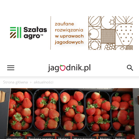
Strona główna
aktualności
aktualności
Borówka wysoka
Malina
Wyszukiwarka
Maliny
Polska