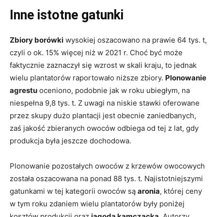
Inne istotne gatunki
Zbiory borówki
wysokiej oszacowano na prawie 64 tys. t,
czyli o ok. 15% więcej niż w 2021 r. Choć być może
faktycznie zaznaczył się wzrost w skali kraju, to jednak
wielu plantatorów raportowało niższe zbiory.
Plonowanie
agrestu
oceniono, podobnie jak w roku ubiegłym, na
niespełna 9,8 tys. t. Z uwagi na niskie stawki oferowane
przez skupy dużo plantacji jest obecnie zaniedbanych,
zaś jakość zbieranych owoców odbiega od tej z lat, gdy
produkcja była jeszcze dochodowa.
Plonowanie pozostałych owoców z krzewów owocowych
została oszacowana na ponad 88 tys. t. Najistotniejszymi
gatunkami w tej kategorii owoców są
aronia
, której ceny
w tym roku zdaniem wielu plantatorów były poniżej
kosztów produkcji oraz
jagoda kamczacka
. Autorzy