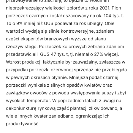
przewidywanie to ziści się, to będzie to wolumen
nieprzekraczający wielkości zbiorów z roku 2021. Plon
porzeczek czarnych został oszacowany na ok. 104 tys. t.
To o 9% mniej niż GUS podawał za rok ubiegły. Obie
wartości wydają się silnie kontrowersyjne, zdaniem
części ekspertów branżowych wyższe od stanu
rzeczywistego. Porzeczek kolorowych zebrano zdaniem
przedstawicieli GUS 47 tys. t, tj. niemal o 27% więcej.
Wzrost produkcji faktycznie był zauważalny, zwłaszcza w
przypadku porzeczki czerwonej sprzedaż nie przebiegała
w pewnych okresach płynnie. Mniejsza podaż czarnej
porzeczki wynikała z silnych opadów kwiatów oraz
zawiązków owoców z powodu występowania suszy i zbyt
wysokich temperatur. W poprzednich latach z uwagi na
dekoniunkturę rynkową część plantacji zlikwidowano, a
wiele innych kwater zaniedbano, ograniczając ich
produktywność.