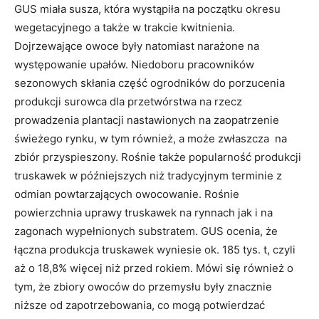
GUS miała susza, która wystąpiła na początku okresu
wegetacyjnego a także w trakcie kwitnienia.
Dojrzewające owoce były natomiast narażone na
występowanie upałów. Niedoboru pracowników
sezonowych skłania część ogrodników do porzucenia
produkcji surowca dla przetwórstwa na rzecz
prowadzenia plantacji nastawionych na zaopatrzenie
świeżego rynku, w tym również, a może zwłaszcza na
zbiór przyspieszony. Rośnie także popularność produkcji
truskawek w późniejszych niż tradycyjnym terminie z
odmian powtarzających owocowanie. Rośnie
powierzchnia uprawy truskawek na rynnach jak i na
zagonach wypełnionych substratem. GUS ocenia, że
łączna produkcja truskawek wyniesie ok. 185 tys. t, czyli
aż o 18,8% więcej niż przed rokiem. Mówi się również o
tym, że zbiory owoców do przemysłu były znacznie
niższe od zapotrzebowania, co mogą potwierdzać