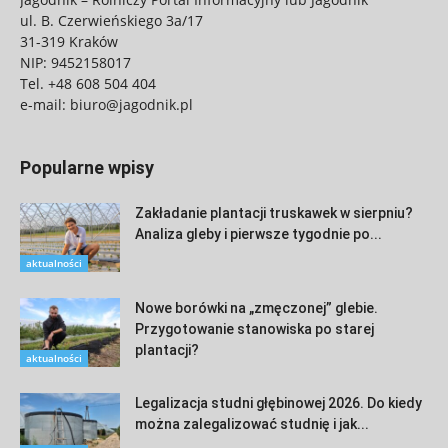
ul. B. Czerwieńskiego 3a/17
31-319 Kraków
NIP: 9452158017
Tel.
+48 608 504 404
e-mail:
biuro@jagodnik.pl
Popularne wpisy
Zakładanie plantacji truskawek w sierpniu?
Analiza gleby i pierwsze tygodnie po...
aktualności
Nowe borówki na „zmęczonej” glebie.
Przygotowanie stanowiska po starej
plantacji?
aktualności
Legalizacja studni głębinowej 2026. Do kiedy
można zalegalizować studnię i jak...