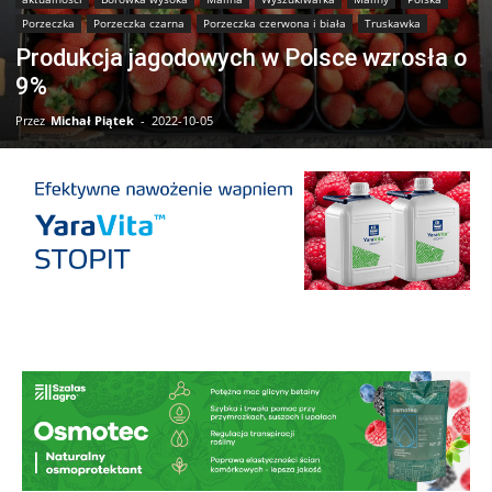
Porzeczka
Porzeczka czarna
Porzeczka czerwona i biała
Truskawka
Produkcja jagodowych w Polsce wzrosła o
9%
Przez
Michał Piątek
-
2022-10-05