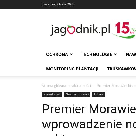
czwartek, 06 sie 2026
Jagodnik
OCHRONA
TECHNOLOGIE
NAW
MONITORING PLANTACJI
TRUSKAWKOW
Strona główna
aktualności
Premier Morawiecki za
aktualności
Finanse i prawo
Polska
Premier Morawie
wprowadzenie no