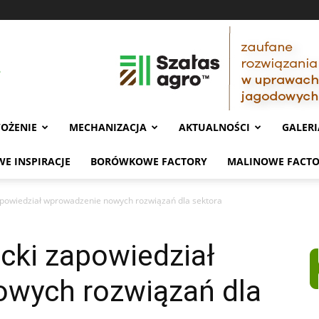
OŻENIE
MECHANIZACJA
AKTUALNOŚCI
GALERI
E INSPIRACJE
BORÓWKOWE FACTORY
MALINOWE FACT
powiedział wprowadzenie nowych rozwiązań dla sektora
cki zapowiedział
wych rozwiązań dla