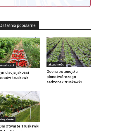
Ostatnio popularne
aktualności
ktualności
Ocena potencjału
ymulacja jakości
plonotwórczego
woców truskawki
sadzonek truskawki
otogalerie
 Dni Otwarte Truskawki