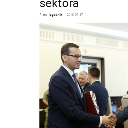
sektora
Przez
Jagodnik
-
2018-07-17