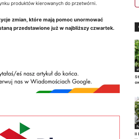
rynku produktów kierowanych do przetwórni.
zycje zmian, które mają pomoc unormować
taną przedstawione już w najbliższy czwartek.
a
St
o
F
II