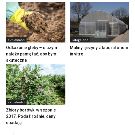
aktualności
Fotogalerie
Odkażanie gleby – o czym
Maliny i jeżyny z laboratorium
należy pamiętać, aby było
in vitro
skuteczne
aktualności
Zbiory borówki w sezonie
2017. Podaż rośnie, ceny
spadają.