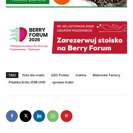
TAGI
folia dla malin
GEO Polska
malina
Malinowe Factory
Plastika Kritis 2598 UHD
uprawa malin