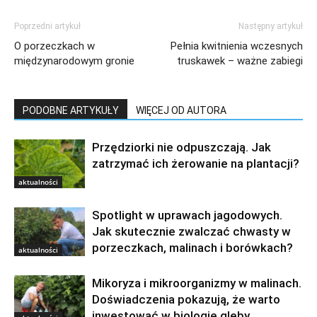
Poprzedni artykuł
Następny artykuł
O porzeczkach w
Pełnia kwitnienia wczesnych
międzynarodowym gronie
truskawek – ważne zabiegi
PODOBNE ARTYKUŁY
WIĘCEJ OD AUTORA
Przędziorki nie odpuszczają. Jak
zatrzymać ich żerowanie na plantacji?
aktualności
Spotlight w uprawach jagodowych.
Jak skutecznie zwalczać chwasty w
porzeczkach, malinach i borówkach?
aktualności
Mikoryza i mikroorganizmy w malinach.
Doświadczenia pokazują, że warto
inwestować w biologię gleby