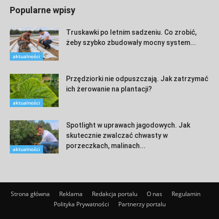
Popularne wpisy
Truskawki po letnim sadzeniu. Co zrobić,
żeby szybko zbudowały mocny system...
aktualności
Przędziorki nie odpuszczają. Jak zatrzymać
ich żerowanie na plantacji?
aktualności
Spotlight w uprawach jagodowych. Jak
skutecznie zwalczać chwasty w
porzeczkach, malinach...
aktualności
Strona główna
Reklama
Redakcja portalu
O nas
Regulamin
Polityka Prywatności
Partnerzy portalu