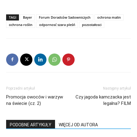
TAGI
Bayer
Forum Doradców Sadowniczych
ochrona malin
ochrona roślin
odpornosć szara pleśń
pozostałosci
Poprzedni artykuł
Następny artykuł
Promocja owoców i warzyw
Czy jagoda kamczacka jest
na świecie (cz. 2)
legalna? FILM
PODOBNE ARTYKUŁY
WIĘCEJ OD AUTORA