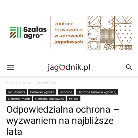
Strona główna
aktualności
aktualności
Borówka wysoka
Ochrona
Ochrona borówki wysokiej
Ochrona malin
Ochrona truskawek
Polska
Odpowiedzialna ochrona –
wyzwaniem na najbliższe
lata