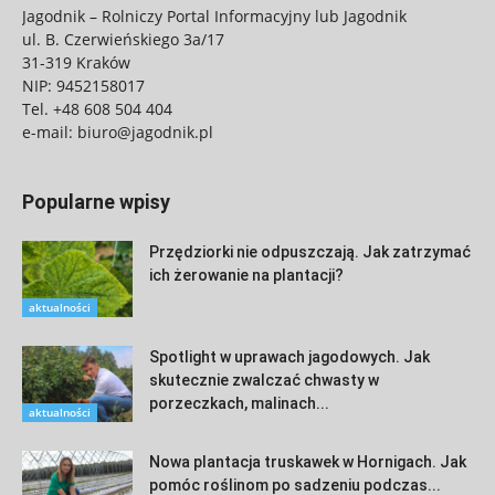
Jagodnik – Rolniczy Portal Informacyjny lub Jagodnik
ul. B. Czerwieńskiego 3a/17
31-319 Kraków
NIP: 9452158017
Tel.
+48 608 504 404
e-mail:
biuro@jagodnik.pl
Popularne wpisy
Przędziorki nie odpuszczają. Jak zatrzymać
ich żerowanie na plantacji?
aktualności
Spotlight w uprawach jagodowych. Jak
skutecznie zwalczać chwasty w
porzeczkach, malinach...
aktualności
Nowa plantacja truskawek w Hornigach. Jak
pomóc roślinom po sadzeniu podczas...