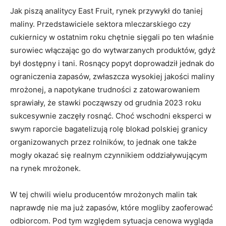
Jak piszą analitycy East Fruit, rynek przywykł do taniej
maliny. Przedstawiciele sektora mleczarskiego czy
cukiernicy w ostatnim roku chętnie sięgali po ten właśnie
surowiec włączając go do wytwarzanych produktów, gdyż
był dostępny i tani. Rosnący popyt doprowadził jednak do
ograniczenia zapasów, zwłaszcza wysokiej jakości maliny
mrożonej, a napotykane trudności z zatowarowaniem
sprawiały, że stawki począwszy od grudnia 2023 roku
sukcesywnie zaczęły rosnąć. Choć wschodni eksperci w
swym raporcie bagatelizują rolę blokad polskiej granicy
organizowanych przez rolników, to jednak one także
mogły okazać się realnym czynnikiem oddziaływującym
na rynek mrożonek.
W tej chwili wielu producentów mrożonych malin tak
naprawdę nie ma już zapasów, które mogliby zaoferować
odbiorcom. Pod tym względem sytuacja cenowa wygląda