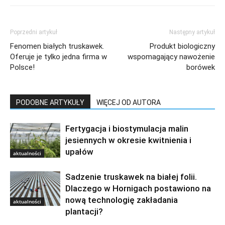
Poprzedni artykuł
Następny artykuł
Fenomen białych truskawek.
Produkt biologiczny
Oferuje je tylko jedna firma w
wspomagający nawożenie
Polsce!
borówek
PODOBNE ARTYKUŁY
WIĘCEJ OD AUTORA
Fertygacja i biostymulacja malin
jesiennych w okresie kwitnienia i
upałów
aktualności
Sadzenie truskawek na białej folii.
Dlaczego w Hornigach postawiono na
nową technologię zakładania
aktualności
plantacji?