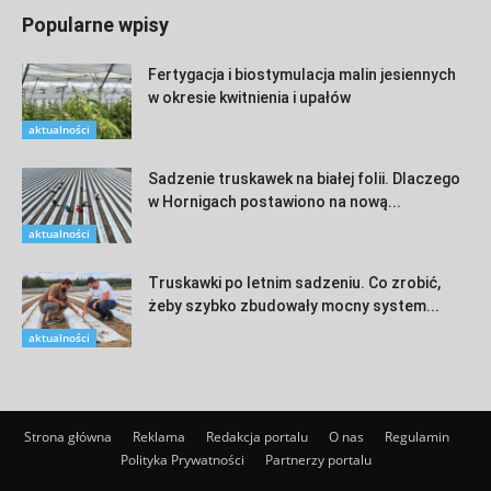
Popularne wpisy
Fertygacja i biostymulacja malin jesiennych
w okresie kwitnienia i upałów
aktualności
Sadzenie truskawek na białej folii. Dlaczego
w Hornigach postawiono na nową...
aktualności
Truskawki po letnim sadzeniu. Co zrobić,
żeby szybko zbudowały mocny system...
aktualności
Strona główna
Reklama
Redakcja portalu
O nas
Regulamin
Polityka Prywatności
Partnerzy portalu