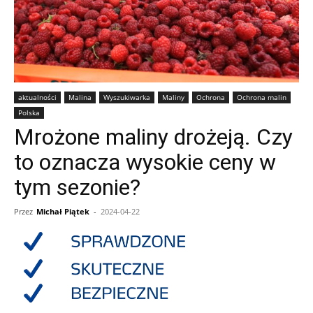
aktualności
Malina
Wyszukiwarka
Maliny
Ochrona
Ochrona malin
Polska
Mrożone maliny drożeją. Czy
to oznacza wysokie ceny w
tym sezonie?
Przez
Michał Piątek
-
2024-04-22