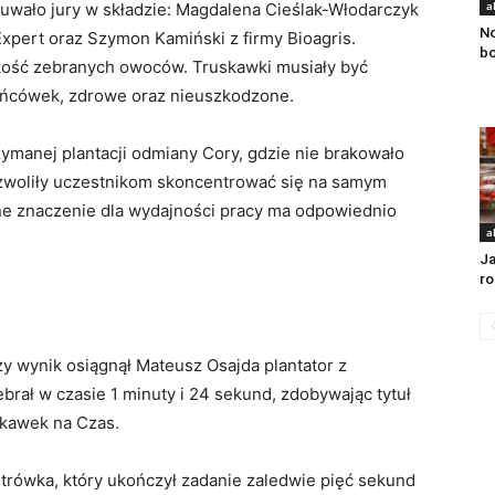
a
ało jury w składzie: Magdalena Cieślak-Włodarczyk
No
Expert oraz Szymon Kamiński z firmy Bioagris.
bo
akość zebranych owoców. Truskawki musiały być
ońcówek, zdrowe oraz nieuszkodzone.
ymanej plantacji odmiany Cory, gdzie nie brakowało
ozwoliły uczestnikom skoncentrować się na samym
mne znaczenie dla wydajności pracy ma odpowiednio
a
Ja
ro
zy wynik osiągnął Mateusz Osajda plantator z
brał w czasie 1 minuty i 24 sekund, zdobywając tytuł
skawek na Czas.
strówka, który ukończył zadanie zaledwie pięć sekund