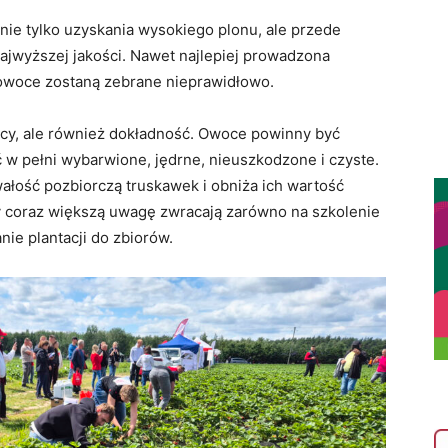
ie tylko uzyskania wysokiego plonu, ale przede
jwyższej jakości. Nawet najlepiej prowadzona
li owoce zostaną zebrane nieprawidłowo.
racy, ale również dokładność. Owoce powinny być
ć w pełni wybarwione, jędrne, nieuszkodzone i czyste.
łość pozbiorczą truskawek i obniża ich wartość
zy coraz większą uwagę zwracają zarówno na szkolenie
ie plantacji do zbiorów.