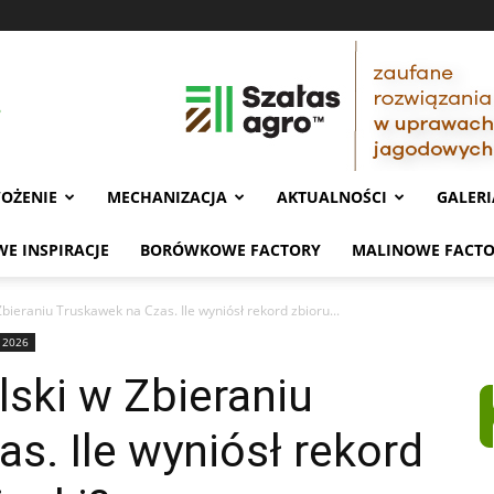
OŻENIE
MECHANIZACJA
AKTUALNOŚCI
GALERI
E INSPIRACJE
BORÓWKOWE FACTORY
MALINOWE FACT
Zbieraniu Truskawek na Czas. Ile wyniósł rekord zbioru...
 2026
lski w Zbieraniu
s. Ile wyniósł rekord