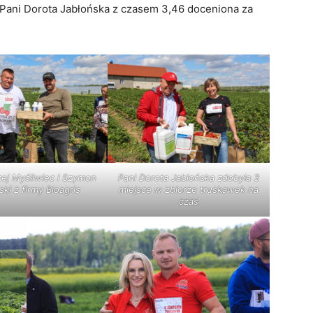
a Pani Dorota Jabłońska z czasem 3,46 doceniona za
ej Myśliwiec i Szymon
Pani Dorota Jabłońska zdobyła 3
ki z firmy Bioagris
miejsce w zbiorze truskawek na
czas