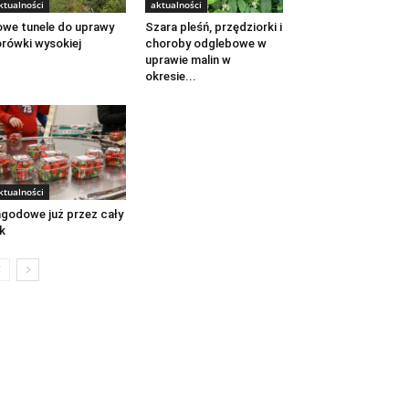
ktualności
aktualności
we tunele do uprawy
Szara pleśń, przędziorki i
rówki wysokiej
choroby odglebowe w
uprawie malin w
okresie...
ktualności
godowe już przez cały
k