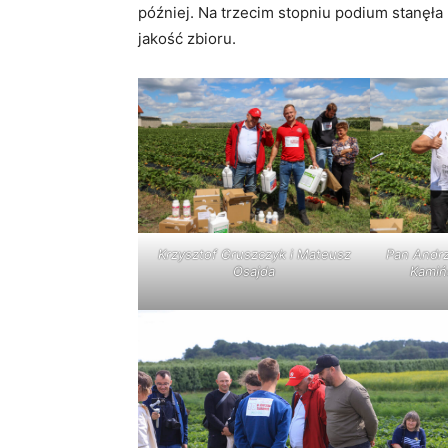
później. Na trzecim stopniu podium stanęł
jakość zbioru.
Krzysztof Gruszczyk i Mateusz
Pan Andrz
Osajda
Kamińs