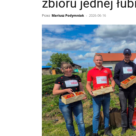
zbioru jednej łub
Przez
Mariusz Podymniak
-
2026-06-16