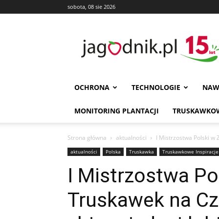
sobota, 08 sie 2026
Jagodnik
OCHRONA
TECHNOLOGIE
NAW
MONITORING PLANTACJI
TRUSKAWKOW
Strona główna
aktualności
I Mistrzostwa Polski w 
aktualności
Polska
Truskawka
Truskawkowe Inspiracje
I Mistrzostwa Po
Truskawek na Cza