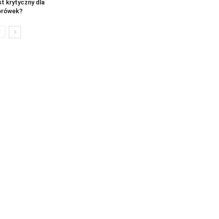
st krytyczny dla
orówek?