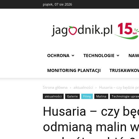
piątek, 07 sie 2026
Jagodnik
OCHRONA
TECHNOLOGIE
NAW
MONITORING PLANTACJI
TRUSKAWKOW
Strona główna
aktualności
Husaria – czy będzie 
aktualności
Galerie
Filmy
Malina
Technologie upra
Husaria – czy b
odmianą malin w