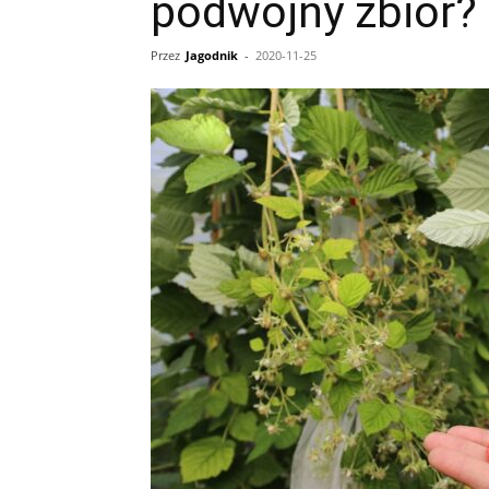
podwójny zbiór?
Przez
Jagodnik
-
2020-11-25