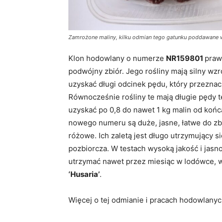
Zamrożone maliny, kilku odmian tego gatunku poddawane wn
Klon hodowlany o numerze
NR159801
praw
podwójny zbiór. Jego rośliny mają silny wz
uzyskać długi odcinek pędu, który przezna
Równocześnie rośliny te mają długie pędy
uzyskać po 0,8 do nawet 1 kg malin od koń
nowego numeru są duże, jasne, łatwe do zb
różowe. Ich zaletą jest długo utrzymujący s
pozbiorcza. W testach wysoką jakość i jas
utrzymać nawet przez miesiąc w lodówce, 
‘Husaria’
.
Więcej o tej odmianie i pracach hodowlanyc