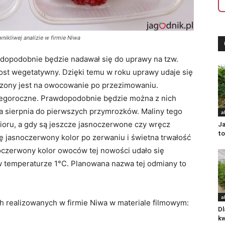
ikliwej analizie w firmie Niwa
dopodobnie będzie nadawał się do uprawy na tzw.
rost wegetatywny. Dzięki temu w roku uprawy udaje się
czony jest na owocowanie po przezimowaniu.
 tegoroczne. Prawdopodobnie będzie można z nich
ca sierpnia do pierwszych przymrozków. Maliny tego
a
ioru, a gdy są jeszcze jasnoczerwone czy wręcz
Ja
to
ię jasnoczerwony kolor po zerwaniu i świetna trwałość
noczerwony kolor owoców tej nowości udało się
w temperaturze 1°C. Planowana nazwa tej odmiany to
a
h realizowanych w firmie Niwa w materiale filmowym:
Dl
kw