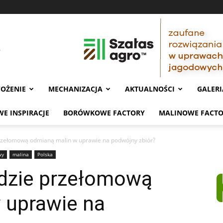
OŻENIE
MECHANIZACJA
AKTUALNOŚCI
GALERI
E INSPIRACJE
BORÓWKOWE FACTORY
MALINOWE FACT
przełomową odmianą malin w uprawie na podwójny zbiór?
wy
malina
Polska
ędzie przełomową
 uprawie na