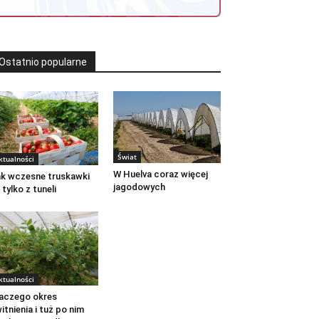
Ostatnio popularne
Świat
ktualności
W Huelva coraz więcej
k wczesne truskawki
jagodowych
 tylko z tuneli
ktualności
aczego okres
itnienia i tuż po nim