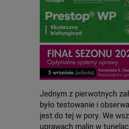
Jednym z pierwotnych zał
było testowanie i obserw
jest do tej w pory. We w
uprawach malin w tunela