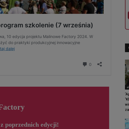
a
’A
'K
wi
Factory
za
z poprzednich edycji!