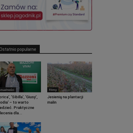
Ostatnio popularne
ktualności
Filmy
prica’, 'Sibilla’, 'Giusy’,
Jesienią na plantacji
lodia’ – to warto
malin
edzieć. Praktyczne
lecenia dla...