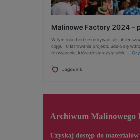
Archiwum Malinowego 
Uzyskaj dostęp do materiałów 