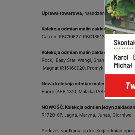
Uprawa towarowa
, nasadzenie z sadzone
Kolekcja odmian malin zakładana z sadzo
Carron, RBC19F27, RBC18F13, RBC19F26,
Kolekcja odmian malin zakładana z sadzo
Rock, Easy Star, Wengi, Shani, Primalba, Op
Magnat (R16160020, Promyk, Rosalita, Sere
Nowa kolekcja odmian malin zakładana w
Baridi (ABB 132), Malaika (ABB 135), Shani,
NOWOŚĆ. Kolekcja odmian jeżyn zakładan
R1720107, Jagna, Maryna, Juhas, Glorniwa
Podczas spotkania po kolekcji odmian opro