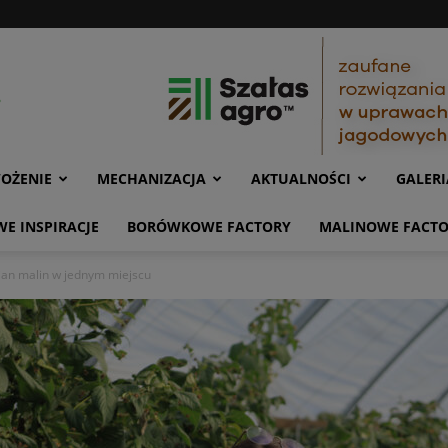
OŻENIE
MECHANIZACJA
AKTUALNOŚCI
GALERI
E INSPIRACJE
BORÓWKOWE FACTORY
MALINOWE FACT
an malin w jednym miejscu