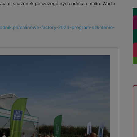
wcami sadzonek poszczególnych odmian malin. Warto
agodnik.pl/malinowe-factory-2024-program-szkolenie-