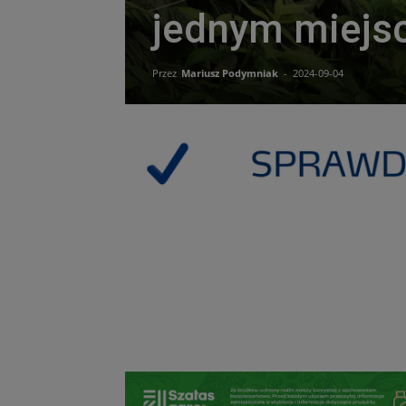
jednym miejs
Przez
Mariusz Podymniak
-
2024-09-04