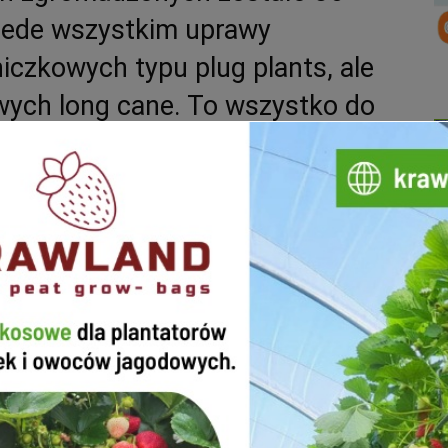
zede wszystkim uprawy
iczkowych typu plug plants, ale
wych long cane. To wszystko do
!
h to zawsze duże wyzwanie. Z jednej strony ważna
ż wiele innych czynników. Np. to jak odmiany zimują w
podatne na choroby, itd. Dlatego przed rozpoczęciem
 i zalety. Doskonałą do tego okazją będzie wizyta na
ędzie już 7 września
w Karczmiskach koło Opola
ożna będzie naprawdę bardzo dużo.
o różne odmiany malin deserowych.