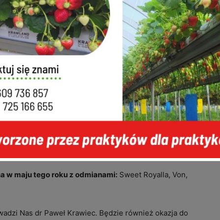
k
plug plants
w maju 2021: Enrosadira i Majestic
nek
long cane
w kwietniu 2023 roku
: Glen Mor, Glen
 RBC20F33, RBC19F25
nek
plug plants
w maju 2023 roku:
Enrosadira, Easy
tima, Eros, Clarita, Aurora, Husaria, Baron (R1849002),
na, Glen Mor, Glen Carron,
 maju 2024 roku z sadzonek
plug plants
:
Enrosadira,
 ABB 128, Dolcevita, Isabella
a w maju tego roku z odmianami:
Sweet Royalla, Von,
wadzi Nas dr Paweł Krawiec. Będzie również okazja do