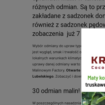
różnych odmian. Są to pr
zakładane z sadzonek don
również z sadzonek pędo
zobaczenia już 7 września
Wybór odmiany do upraw typowo deserowyc
jest wygląd, smak i trwałość owoców ale te
lokalnych warunkach klimatycznych, czy są 
uprawy danej odmiany warto poznać jej wady
Malinowym Factory.
Otwarte spotkanie odb
Lubelskiego
. Zobaczyć i dowiedzieć się m
30 odmian malin!
W poszczególnych nasadzniach zgromadzon