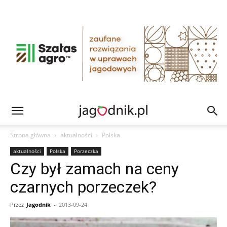
Strona główna
aktualności
Polska
aktualności
Polska
Porzeczka
Czy był zamach na ceny
czarnych porzeczek?
Przez
Jagodnik
-
2013-09-24