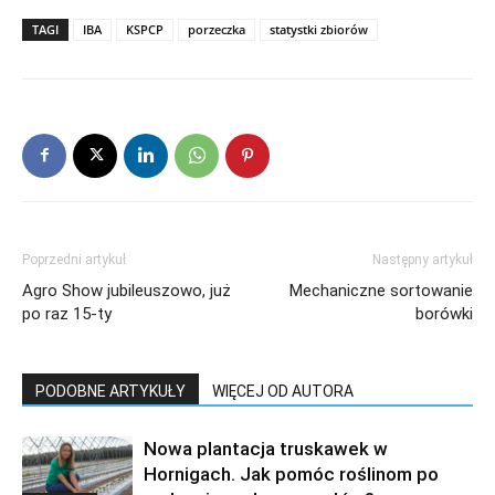
TAGI
IBA
KSPCP
porzeczka
statystki zbiorów
Poprzedni artykuł
Następny artykuł
Agro Show jubileuszowo, już
Mechaniczne sortowanie
po raz 15-ty
borówki
PODOBNE ARTYKUŁY
WIĘCEJ OD AUTORA
Nowa plantacja truskawek w
Hornigach. Jak pomóc roślinom po