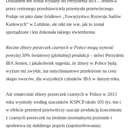
Dokument ten został wysłany do Prezydenta IBA – Jensen-a
przez cenionego przedstawiciela przemysłu przetwórczego.
Podaje on jako dane źródłowe „Towarzystwo Rozwoju Sadów
Karłowych” w Lublinie, ale nikt nie wie, jak to został
sporządzone i kto dokonała takiego stwierdzenia.
Roczne zbiory porzeczek czarnych w Polsce mogą wynosić
powyżej 50% światowej (globalnej) produkcji
– mówi Prezydent
IBA Jensen, i jakakolwiek sugestia, że zbiory w Polsce będą
wyższe niż zwykle, ma natychmiastowe przełożenie na ceny
skupu owoców, dla wszystkich członków IBA w danym roku.
Ale ostatecznie zbiory porzeczek czarnych w Polsce w 2013
roku wyniosły według szacunków KSPCP około 105 tys. ton i
w efekcie przemysł przetwórczy szacuje produkcję koncentratu
z czarnych porzeczek na średnim (normalnym) poziomie i
spodziewa się stabilnego popytu (zapotrzebowania).