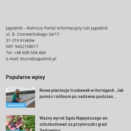
Jagodnik – Rolniczy Portal Informacyjny lub Jagodnik
ul. B. Czerwieńskiego 3a/17
31-319 Kraków
NIP: 9452158017
Tel.
+48 608 504 404
e-mail:
biuro@jagodnik.pl
Popularne wpisy
Nowa plantacja truskawek w Hornigach. Jak
pomóc roślinom po sadzeniu podczas...
aktualności
Ważny wyrok Sądu Najwyższego ws
odszkodowań za przymrozki i grad.
Sadownicy...