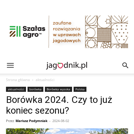
Strona główna
aktualności
aktualności
borówka
Borówka wysoka
Polska
Borówka 2024. Czy to już
koniec sezonu?
Przez
Mariusz Podymniak
-
2024-08-02