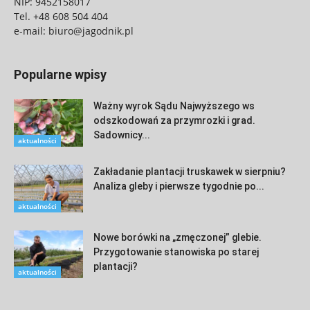
NIP: 9452158017
Tel.
+48 608 504 404
e-mail:
biuro@jagodnik.pl
Popularne wpisy
Ważny wyrok Sądu Najwyższego ws
odszkodowań za przymrozki i grad.
Sadownicy...
aktualności
Zakładanie plantacji truskawek w sierpniu?
Analiza gleby i pierwsze tygodnie po...
aktualności
Nowe borówki na „zmęczonej” glebie.
Przygotowanie stanowiska po starej
plantacji?
aktualności