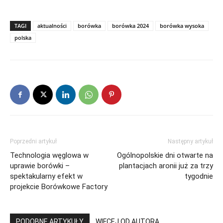
TAGI
aktualności
borówka
borówka 2024
borówka wysoka
polska
Poprzedni artykuł
Następny artykuł
Technologia węglowa w
Ogólnopolskie dni otwarte na
uprawie borówki –
plantacjach aronii już za trzy
spektakularny efekt w
tygodnie
projekcie Borówkowe Factory
PODOBNE ARTYKUŁY
WIĘCEJ OD AUTORA