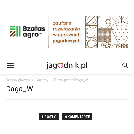
Strona główna
Autorzy
Posty przez Daga_W
Daga_W
1 POSTY
0 KOMENTARZE