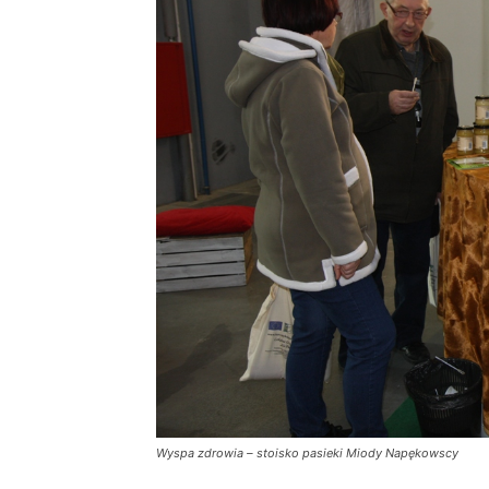
Wyspa zdrowia – stoisko pasieki Miody Napękowscy