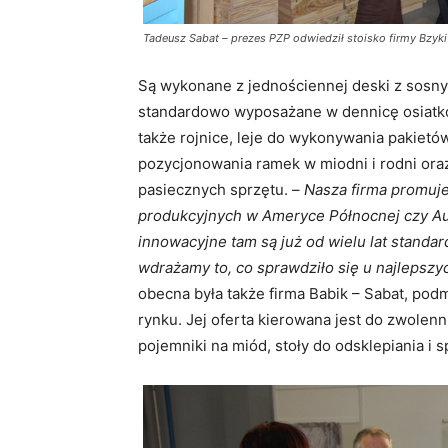
Tadeusz Sabat – prezes PZP odwiedził stoisko firmy Bzyki
Są wykonane z jednościennej deski z sosny 
standardowo wyposażane w dennicę osiatk
także rojnice, leje do wykonywania pakietów
pozycjonowania ramek w miodni i rodni ora
pasiecznych sprzętu. –
Nasza firma promuj
produkcyjnych w Ameryce Północnej czy Aust
innowacyjne tam są już od wielu lat standa
wdrażamy to, co sprawdziło się u najlepszy
obecna była także firma Babik – Sabat, podm
rynku. Jej oferta kierowana jest do zwolenn
pojemniki na miód, stoły do odsklepiania i 