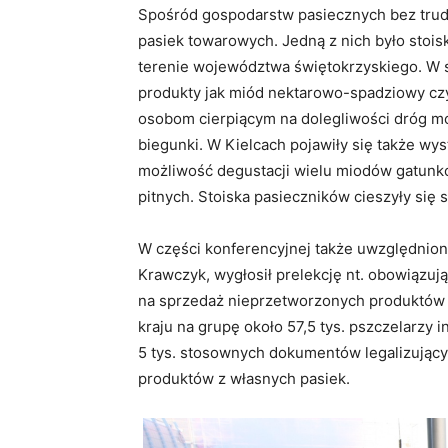
Spośród gospodarstw pasiecznych bez trud
pasiek towarowych. Jedną z nich było stoi
terenie województwa świętokrzyskiego. W sz
produkty jak miód nektarowo-spadziowy cz
osobom cierpiącym na dolegliwości dróg mo
biegunki. W Kielcach pojawiły się także wys
możliwość degustacji wielu miodów gatunk
pitnych. Stoiska pasieczników cieszyły się
W części konferencyjnej także uwzględniono
Krawczyk, wygłosił prelekcję nt. obowiązu
na sprzedaż nieprzetworzonych produktów p
kraju na grupę około 57,5 tys. pszczelarzy
5 tys. stosownych dokumentów legalizujący
produktów z własnych pasiek.