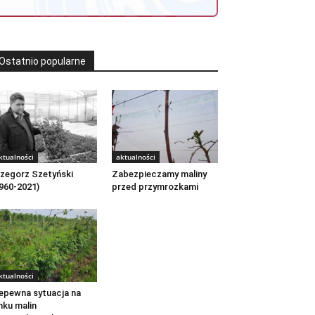
Ostatnio popularne
ktualności
aktualności
zegorz Szetyński
Zabezpieczamy maliny
960-2021)
przed przymrozkami
ktualności
epewna sytuacja na
nku malin