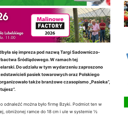
odbyła się impreza pod nazwą Targi Sadowniczo-
ybactwa Śródlądowego. W ramach tej
elarski. Do udziału w tym wydarzeniu zaproszono
edstawicieli pasiek towarowych oraz Polskiego
zorganizowało także branżowe czasopismo „Pasieka”,
tujesz”.
o odnaleźć można było firmę Bzyki. Podmiot ten w
tej, obniżonej ramce do 18 cm i ule w systemie ½