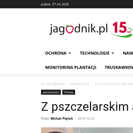
piątek, 07 sie 2026
Jagodnik
OCHRONA
TECHNOLOGIE
NAW
MONITORING PLANTACJI
TRUSKAWKOW
Strona główna
aktualności
Z pszczelarskim akcen
aktualności
Polska
Z pszczelarskim
Przez
Michał Piątek
-
2015-12-22