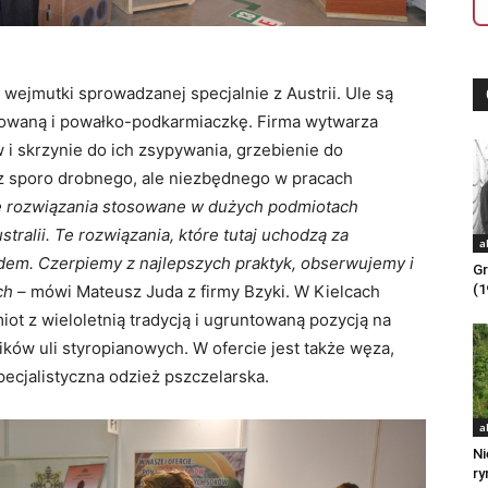
wejmutki sprowadzanej specjalnie z Austrii. Ule są
owaną i powałko-podkarmiaczkę. Firma wytwarza
 i skrzynie do ich zsypywania, grzebienie do
z sporo drobnego, ale niezbędnego w pracach
e rozwiązania stosowane w dużych podmiotach
ralii. Te rozwiązania, które tutaj uchodzą za
a
rdem. Czerpiemy z najlepszych praktyk, obserwujemy i
Gr
ch
– mówi Mateusz Juda z firmy Bzyki. W Kielcach
(1
iot z wieloletnią tradycją i ugruntowaną pozycją na
ików uli styropianowych. W ofercie jest także węza,
specjalistyczna odzież pszczelarska.
a
Ni
ry