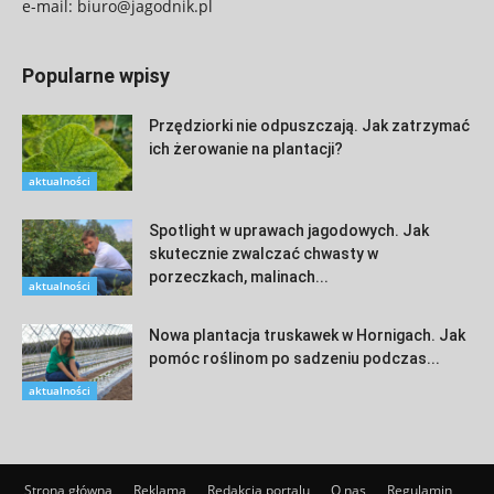
e-mail:
biuro@jagodnik.pl
Popularne wpisy
Przędziorki nie odpuszczają. Jak zatrzymać
ich żerowanie na plantacji?
aktualności
Spotlight w uprawach jagodowych. Jak
skutecznie zwalczać chwasty w
porzeczkach, malinach...
aktualności
Nowa plantacja truskawek w Hornigach. Jak
pomóc roślinom po sadzeniu podczas...
aktualności
Strona główna
Reklama
Redakcja portalu
O nas
Regulamin