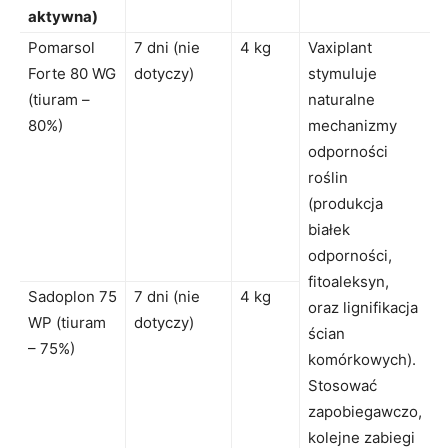
aktywna)
Pomarsol
7 dni (nie
4 kg
Vaxiplant
Forte 80 WG
dotyczy)
stymuluje
(tiuram –
naturalne
80%)
mechanizmy
odporności
roślin
(produkcja
białek
odporności,
fitoaleksyn,
Sadoplon 75
7 dni (nie
4 kg
oraz lignifikacja
WP (tiuram
dotyczy)
ścian
– 75%)
komórkowych).
Stosować
zapobiegawczo,
kolejne zabiegi