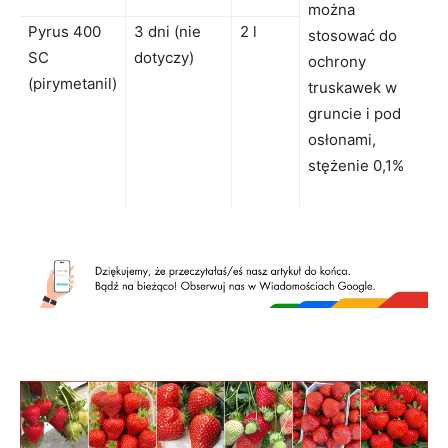
można
Pyrus 400
3 dni (nie
2 l
stosować do
SC
dotyczy)
ochrony
(pirymetanil)
truskawek w
gruncie i pod
osłonami,
stężenie 0,1%