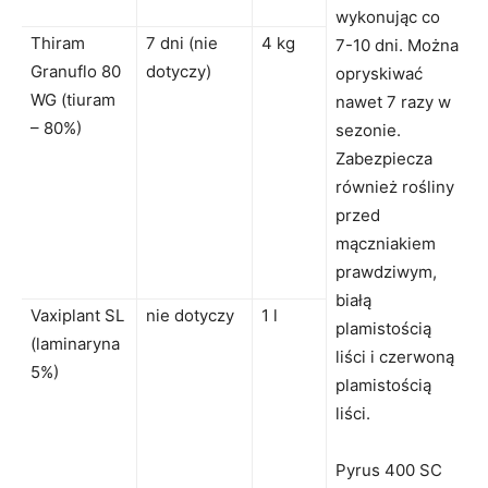
wykonując co
Thiram
7 dni (nie
4 kg
7-10 dni. Można
Granuflo 80
dotyczy)
opryskiwać
WG (tiuram
nawet 7 razy w
– 80%)
sezonie.
Zabezpiecza
również rośliny
przed
mączniakiem
prawdziwym,
białą
Vaxiplant SL
nie dotyczy
1 l
plamistością
(laminaryna
liści i czerwoną
5%)
plamistością
liści.
Pyrus 400 SC