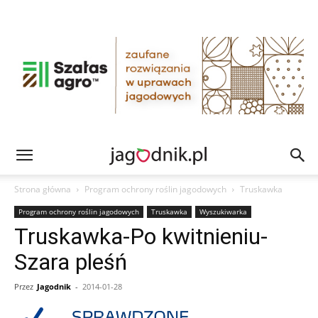
Strona główna
Program ochrony roślin jagodowych
Truskawka
Program ochrony roślin jagodowych
Truskawka
Wyszukiwarka
Truskawka-Po kwitnieniu-
Szara pleśń
Przez
Jagodnik
-
2014-01-28