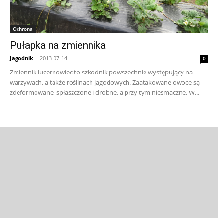
Ochrona
Pułapka na zmiennika
Jagodnik
-
2013-07-14
0
Zmiennik lucernowiec to szkodnik powszechnie występujący na
warzywach, a także roślinach jagodowych. Zaatakowane owoce są
zdeformowane, spłaszczone i drobne, a przy tym niesmaczne. W...