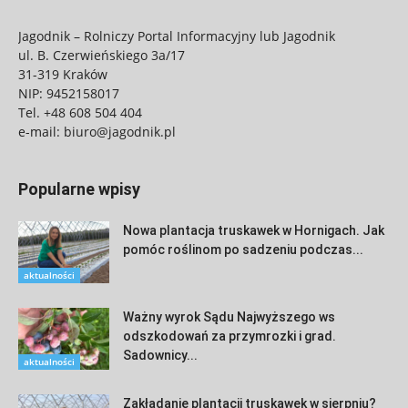
Jagodnik – Rolniczy Portal Informacyjny lub Jagodnik
ul. B. Czerwieńskiego 3a/17
31-319 Kraków
NIP: 9452158017
Tel.
+48 608 504 404
e-mail:
biuro@jagodnik.pl
Popularne wpisy
Nowa plantacja truskawek w Hornigach. Jak
pomóc roślinom po sadzeniu podczas...
aktualności
Ważny wyrok Sądu Najwyższego ws
odszkodowań za przymrozki i grad.
Sadownicy...
aktualności
Zakładanie plantacji truskawek w sierpniu?