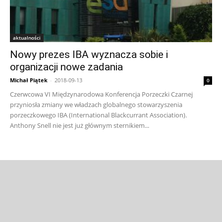
aktualności
Nowy prezes IBA wyznacza sobie i
organizacji nowe zadania
Michał Piątek
-
2018-09-13
0
Czerwcowa VI Międzynarodowa Konferencja Porzeczki Czarnej
przyniosła zmiany we władzach globalnego stowarzyszenia
porzeczkowego IBA (International Blackcurrant Association).
Anthony Snell nie jest już głównym sternikiem...