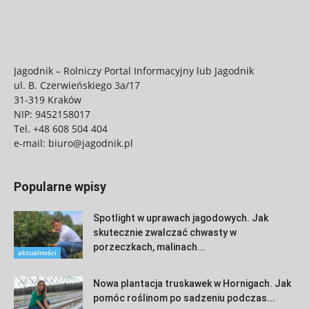
Jagodnik – Rolniczy Portal Informacyjny lub Jagodnik
ul. B. Czerwieńskiego 3a/17
31-319 Kraków
NIP: 9452158017
Tel.
+48 608 504 404
e-mail:
biuro@jagodnik.pl
Popularne wpisy
Spotlight w uprawach jagodowych. Jak
skutecznie zwalczać chwasty w
porzeczkach, malinach...
aktualności
Nowa plantacja truskawek w Hornigach. Jak
pomóc roślinom po sadzeniu podczas...