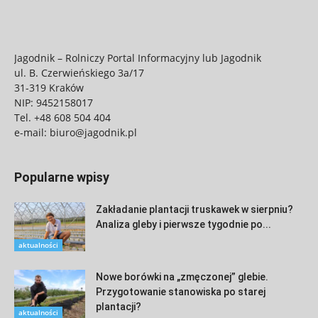
Jagodnik – Rolniczy Portal Informacyjny lub Jagodnik
ul. B. Czerwieńskiego 3a/17
31-319 Kraków
NIP: 9452158017
Tel.
+48 608 504 404
e-mail:
biuro@jagodnik.pl
Popularne wpisy
Zakładanie plantacji truskawek w sierpniu?
Analiza gleby i pierwsze tygodnie po...
aktualności
Nowe borówki na „zmęczonej” glebie.
Przygotowanie stanowiska po starej
plantacji?
aktualności