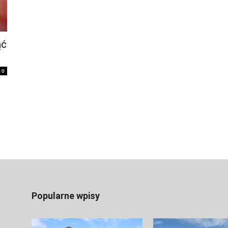
ąć
0
Popularne wpisy