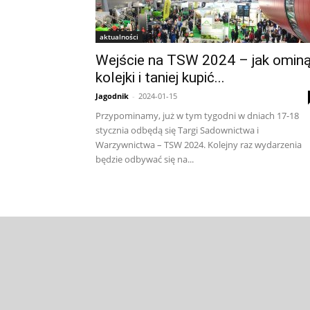
aktualności
Wejście na TSW 2024 – jak omin
kolejki i taniej kupić...
Jagodnik
-
2024-01-15
Przypominamy, już w tym tygodni w dniach 17-18
stycznia odbędą się Targi Sadownictwa i
Warzywnictwa – TSW 2024. Kolejny raz wydarzenia
będzie odbywać się na...