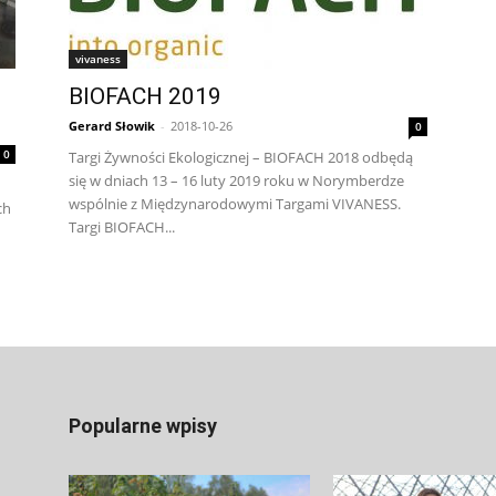
vivaness
BIOFACH 2019
Gerard Słowik
-
2018-10-26
0
0
Targi Żywności Ekologicznej – BIOFACH 2018 odbędą
się w dniach 13 – 16 luty 2019 roku w Norymberdze
wspólnie z Międzynarodowymi Targami VIVANESS.
ch
Targi BIOFACH...
Popularne wpisy